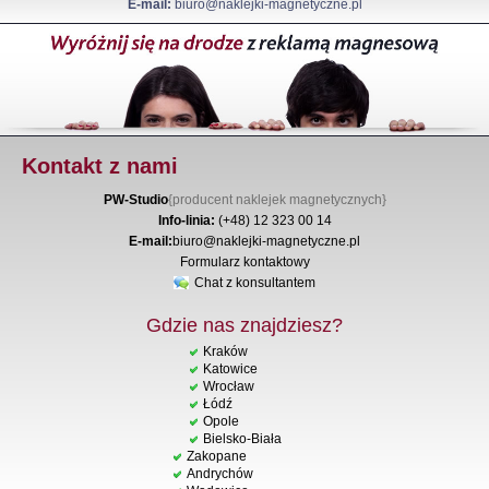
E-mail:
biuro@naklejki-magnetyczne.pl
Kontakt z nami
PW-Studio
{producent naklejek magnetycznych}
Info-linia:
(+48) 12 323 00 14
E-mail:
biuro@naklejki-magnetyczne.pl
Formularz kontaktowy
Chat z konsultantem
Gdzie nas znajdziesz?
Kraków
Katowice
Wrocław
Łódź
Opole
Bielsko-Biała
Zakopane
Andrychów