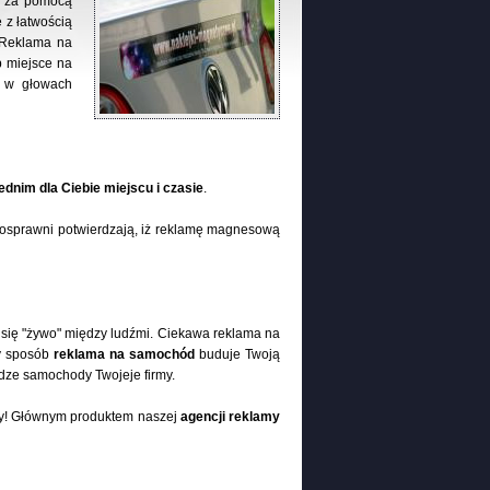
du za pomocą
 z łatwością
. Reklama na
 miejsce na
ę w głowach
dnim dla Ciebie miejscu i czasie
.
nosprawni potwierdzają, iż reklamę magnesową
się "żywo" między ludźmi. Ciekawa reklama na
ty sposób
reklama na samochód
buduje Twoją
ze samochody Twojeje firmy.
amy! Głównym produktem naszej
agencji reklamy