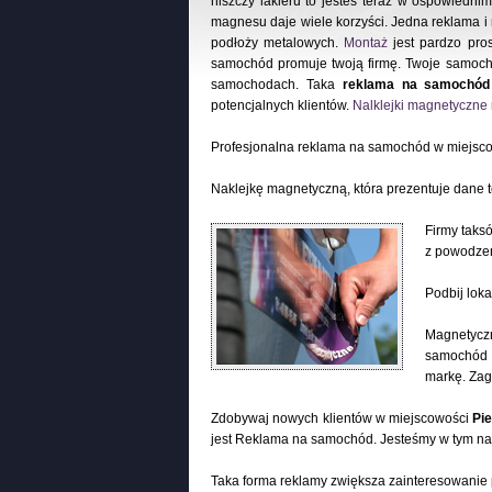
niszczy lakieru to jesteś teraz w ospowiedni
magnesu daje wiele korzyści. Jedna reklama 
podłoży metalowych.
Montaż
jest pardzo pros
samochód promuje twoją firmę. Twoje samoch
samochodach. Taka
reklama na samochód
potencjalnych klientów.
Nalklejki magnetyczn
Profesjonalna reklama na samochód w miejsc
Naklejkę magnetyczną, która prezentuje dane 
Firmy taks
z powodzen
Podbij lok
Magnetyczn
samochód c
markę. Zag
Zdobywaj nowych klientów w miejscowości
Pi
jest Reklama na samochód. Jesteśmy w tym n
Taka forma reklamy zwiększa zainteresowanie