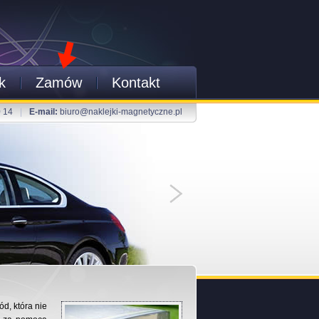
k
Zamów
Kontakt
0 14
|
E-mail:
biuro@naklejki-magnetyczne.pl
d, która nie