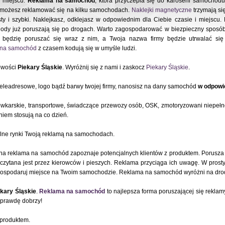
m miejscu.
Reklama na samochód
, która przyczepia się do karoserii samocho
i możesz reklamować się na kilku samochodach.
Naklejki magnetyczne
trzymają się
ty i szybki. Naklejkasz, odklejasz w odpowiednim dla Ciebie czasie i miejscu
ody już poruszają się po drogach. Warto zagospodarować w biezpieczny sposób
będzię poruszać się wraz z nim, a Twoja nazwa firmy będzie utrwalać si
e na samochód
z czasem kodują się w umyśle ludzi.
owości
Piekary Śląskie
. Wyróżnij się z nami i zaskocz
Piekary Śląskie
.
teleadresowe, logo bądź barwy twojej firmy, nanosisz na dany samochód
w odpowie
ówkarskie, transportowe, świadczące przewozy osób, OSK, zmotoryzowani niepeł
iem stosują na co dzień.
alne rynki Twoją reklamą na samochodach.
a reklama na samochód zapoznaje potencjalnych klientów z produktem. Porusza 
zytana jest przez kierowców i pieszych. Reklama przyciąga ich uwagę. W pros
ospodaruj miejsce na Twoim samochodzie. Reklama na samochód wyróżni na drod
ekary Śląskie
.
Reklama na samochód
to najlepsza forma poruszającej się rekl
aprawdę dobrzy!
 produktem.