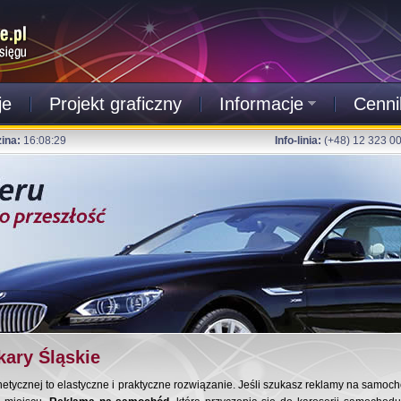
je
Projekt graficzny
Informacje
Cenni
ina:
16:08:30
Info-linia:
(+48) 12 323 0
ary Śląskie
ycznej to elastyczne i praktyczne rozwiązanie. Jeśli szukasz reklamy na samochó