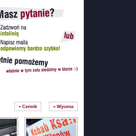
» Cennik
» Wycena