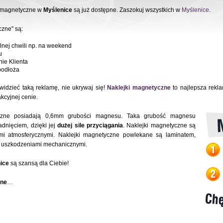
i magnetyczne w
Myślenice
są już dostępne. Zaszokuj wszystkich w
Myślenice
.
czne" są:
nej chwili np. na weekend
u
nie Klienta
odłoża
idzieć taką reklamę, nie ukrywaj się!
Naklejki magnetyczne
to najlepsza rekl
kcyjnej cenie.
czne posiadają 0,6mm grubości magnesu. Taka grubość magnesu
dnięciem, dzięki jej
dużej sile przyciągania
. Naklejki magnetyczne są
i atmosferycznymi. Naklejki magnetyczne powlekane są laminatem,
z uszkodzeniami mechanicznymi.
ice
są szansą dla Ciebie!
zne
…