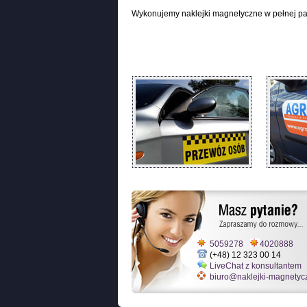
Wykonujemy naklejki magnetyczne w pełnej pa
5059278
4020888
(+48) 12 323 00 14
LiveChat z konsultantem
biuro@naklejki-magnetyc