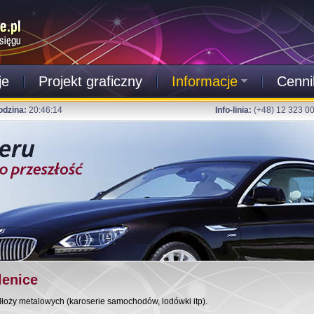
je
Projekt graficzny
Informacje
Cenni
odzina:
20:46:15
Info-linia:
(+48) 12 323 0
lenice
dłoży metalowych (karoserie samochodów, lodówki itp).