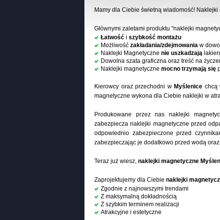
Mamy dla Ciebie świetną wiadomość! Naklejk
Głównymi zaletami produktu "naklejki magnety
Łatwość
i
szybkość montażu
Możliwość
zakładania/zdejmowania
w dowol
Naklejki Magnetyczne
nie uszkadzają
lakier
Dowolna szata graficzna oraz treść na życze
Naklejki magnetyczne
mocno trzymają się
p
Kierowcy oraz przechodni w
Myślenice
chcą w
magnetyczne wykona dla Ciebie naklejki w atra
Produkowane przez nas naklejki magnety
zabezpiecza naklejki magnetyczne przed odpa
odpowiednio zabezpieczone przed czynnikam
zabezpieczając je dodatkowo przed wodą ora
Teraz już wiesz,
naklejki magnetyczne Myślen
Zaprojektujemy dla Ciebie
naklejki magnetyc
Zgodnie z najnowszymi trendami
Z maksymalną dokładnością
Z szybkim terminem realizacji
Atrakcyjne i estetyczne