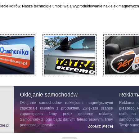
lecie kolrów. Nasze technolgie umożliwają wyproduktowanie naklejek magnetycz
Oklejanie samochodów
Reklam
Oklejanie samochodów
naklejkami magnetycznymi
Reklama n
zapoznaje klientów z produktem. Zwiększa szansę
pieszego. 
zapamiętania firmy przez odbiorcę reklamy.
osób na t
Samochody z logo bądź danymi teleadresowymi firmy
samochodem
podnoszą jej prestiż...
Twoje samo
zne.pl
Zobacz więcej