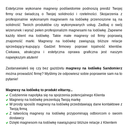
Estetycznie wykonane magnesy podświdomie podnoszą prestiż Twojej
firmy oraz świadczą o Twojej solidności i rzetelności. Skojarzenia z
profesjonalnie wykonanym magnesem na lodówkę przenoszone są na
solidność Twoich produktów czy wykonywanych usług. Zadbaj o swój
wizerunek i wyraź pełen profesjonalizm magnesami na lodówkę. Zapewne
każdy klient ma lodówkę. Takie małe magnesy od firmy poprawią
znajomość marki. Magnesy na lodówkę zawiązują bliższe relacje
sprzedający-kupujący. Gadżet firmowy poprawi lojalność klientów.
Ciekawa, atrakcyjna i estetyczna oprawa graficzna jest naszym
największym atutem!
Zastanawiałeś się czy bez gażdżetu
magnesy na lodówkę Sandomierz
można prowadzić firmę? Myślimy że odpowiesz sobie poprawnie sam na to
pytanie!
Magnesy na lodówkę to produkt elitarny...
Codziennie napotyka się na spojrzenia potencjalnego Klienta
Magnesy na lodówkę prezentują Twoją markę
W prosty sposób magnesy na lodówkę przedstawiają dane kontaktowe z
Twoją firmą
Z łatwością magnesy na lodówkę przypominają odbiorcom o swoim
dostawcy
Dzięki magnesom na lodówkę nawiązujesz bliższe relacje z Klientem