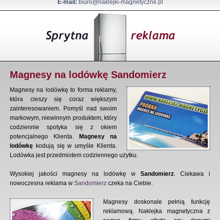
E-mail:
biuro@naklejki-magnetyczne.pl
Magnesy na lodówkę Sandomierz
Magnesy na lodówkę to forma reklamy,
która cieszy się coraz większym
zainteresowaniem. Pomyśl nad swoim
markowym, niewinnym produktem, który
codziennie spotyka się z okiem
potencjalnego Klienta.
Magnesy na
lodówkę
kodują się w umyśle Klienta.
Lodówka jest przedmiotem codziennego użytku.
Wysokiej jakości magnesy na lodówkę w
Sandomierz
. Ciekawa i
nowoczesna reklama w
Sandomierz
czeka na Ciebie.
Magnesy doskonale pełnią funkcję
reklamową. Naklejka magnetyczna z