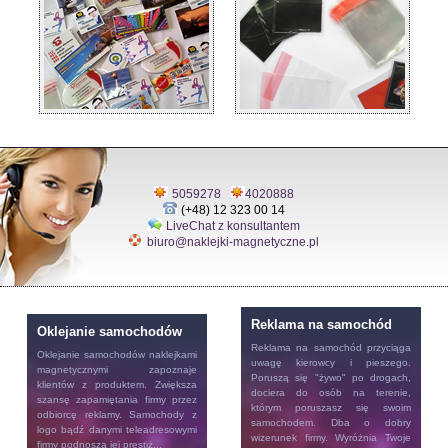
5059278
4020888
(+48) 12 323 00 14
LiveChat z konsultantem
biuro@naklejki-magnetyczne.pl
Reklama na samochód
Oklejanie samochodów
Reklama na samochód
przyciąga
Oklejanie samochodów
naklejkami
uwagę kierowcy i pieszego.
magnetycznymi zapoznaje
Poruszą się "żywo" po drogach,
klientów z produktem. Zwiększa
dociera do osób na terenie,
szansę zapamiętania firmy przez
którym poruszasz się swoim
odbiorcę reklamy. Samochody z
samochodem. Dba o dobry
logo bądź danymi teleadresowymi
wizerunek firmy. Wyróżnia Twoje
firmy podnoszą jej prestiż...