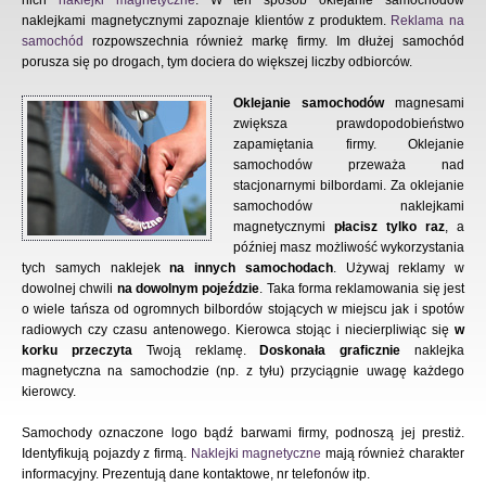
nich
naklejki magnetyczne
. W ten sposób oklejanie samochodów
naklejkami magnetycznymi zapoznaje klientów z produktem.
Reklama na
samochód
rozpowszechnia również markę firmy. Im dłużej samochód
porusza się po drogach, tym dociera do większej liczby odbiorców.
Oklejanie samochodów
magnesami
zwiększa prawdopodobieństwo
zapamiętania firmy. Oklejanie
samochodów przeważa nad
stacjonarnymi bilbordami. Za oklejanie
samochodów naklejkami
magnetycznymi
płacisz tylko raz
, a
później masz możliwość wykorzystania
tych samych naklejek
na innych samochodach
. Używaj reklamy w
dowolnej chwili
na dowolnym pojeździe
. Taka forma reklamowania się jest
o wiele tańsza od ogromnych bilbordów stojących w miejscu jak i spotów
radiowych czy czasu antenowego. Kierowca stojąc i niecierpliwiąc się
w
korku przeczyta
Twoją reklamę.
Doskonała graficznie
naklejka
magnetyczna na samochodzie (np. z tyłu) przyciągnie uwagę każdego
kierowcy.
Samochody oznaczone logo bądź barwami firmy, podnoszą jej prestiż.
Identyfikują pojazdy z firmą.
Naklejki magnetyczne
mają również charakter
informacyjny. Prezentują dane kontaktowe, nr telefonów itp.