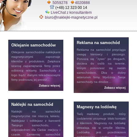
5059278
4020888
(+48) 12 323 00 14
LiveChat z konsultantem
biuro@naklejki-magnetyczne.pl
Reklama na samochód
Oklejanie samochodów
Reklama na samochód
przyciąga
Oklejanie samochodów
naklejkami
uwagę kierowcy i pieszego.
magnetycznymi zapoznaje
Poruszą się "żywo" po drogach,
klientów z produktem. Zwiększa
dociera do osób na terenie,
szansę zapamiętania firmy przez
którym poruszasz się swoim
odbiorcę reklamy. Samochody z
samochodem. Dba o dobry
logo bądź danymi teleadresowymi
wizerunek firmy. Wyróżnia Twoje
firmy podnoszą jej prestiż...
samochody na drodze...
Zobacz więcej
Zobacz więcej
Naklejki na samochód
Magnesy na lodówkę
Naklejki na samochód
Twój markowy produkt, który
magnetyczne nie niszczą lakieru.
codziennie utrzymuje bliski kontakt
Naklejasz i odklejasz z karoserii
z klientem.
Magnesy na lodówkę
Twojego samochodu, w
utrwalają się w umyśle klienta.
odpowiednim dla Ciebie miejscu i
Lodówka jest przedmiotem
czasie. Zamieniaj samochód
codziennego użytku. Popraw