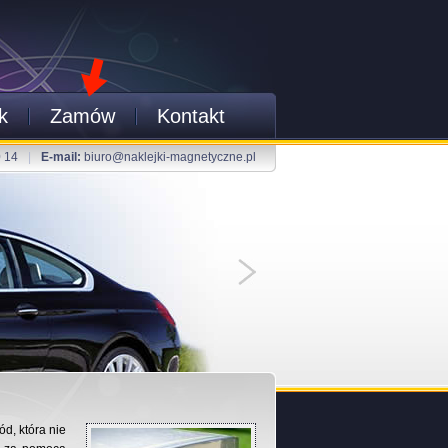
k
Zamów
Kontakt
0 14
|
E-mail:
biuro@naklejki-magnetyczne.pl
d, która nie