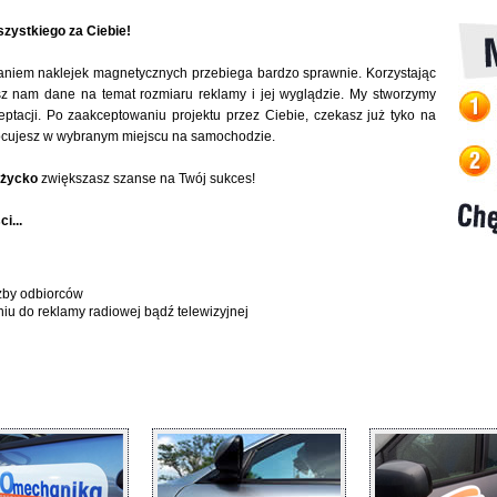
zystkiego za Ciebie!
aniem naklejek magnetycznych przebiega bardzo sprawnie. Korzystając
sz nam dane na temat rozmiaru reklamy i jej wyglądzie. My stworzymy
eptacji. Po zaakceptowaniu projektu przez Ciebie, czekasz już tyko na
 mocujesz w wybranym miejscu na samochodzie.
iżycko
zwiększasz szanse na Twój sukces!
i...
zby odbiorców
niu do reklamy radiowej bądź telewizyjnej