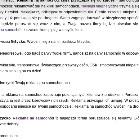
m miejscu.
Reklama na samochód
, która przyczepia się do karoserii samocho
i możesz reklamować się na kilku samochodach.
Naklejki magnetyczne
trzymają się
ty i szybki. Naklejkasz, odklejasz w odpowiednim dla Ciebie czasie i miejscu
ody już poruszają się po drogach. Warto zagospodarować w biezpieczny sposób
będzię poruszać się wraz z nim, a Twoja nazwa firmy będzie utrwalać si
e na samochód
z czasem kodują się w umyśle ludzi.
owości
Giżycko
. Wyróżnij się z nami i zaskocz
Giżycko
.
teleadresowe, logo bądź barwy twojej firmy, nanosisz na dany samochód
w odpowie
ówkarskie, transportowe, świadczące przewozy osób, OSK, zmotoryzowani niepeł
iem stosują na co dzień.
alne rynki Twoją reklamą na samochodach.
a reklama na samochód zapoznaje potencjalnych klientów z produktem. Porusza 
zytana jest przez kierowców i pieszych. Reklama przyciąga ich uwagę. W pros
ospodaruj miejsce na Twoim samochodzie. Reklama na samochód wyróżni na drod
iżycko
.
Reklama na samochód
to najlepsza forma poruszającej się reklamy! 
wdę dobrzy!
 produktem.