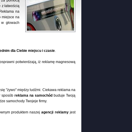
du za pomocą
 z łatwością
. Reklama na
 miejsce na
ę w głowach
dnim dla Ciebie miejscu i czasie
.
nosprawni potwierdzają, iż reklamę magnesową
się "żywo" między ludźmi. Ciekawa reklama na
ty sposób
reklama na samochód
buduje Twoją
ze samochody Twojeje firmy.
Głównym produktem naszej
agencji reklamy
jest