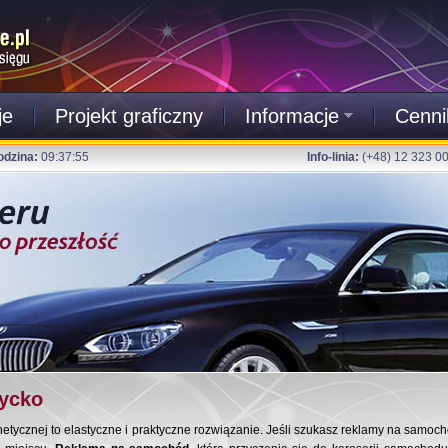
je
Projekt graficzny
Informacje
Cenni
odzina:
09:37:56
Info-linia:
(+48) 12 323 0
ycko
ycznej to elastyczne i praktyczne rozwiązanie. Jeśli szukasz reklamy na samochó