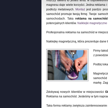
niszczy lakieru to jesteś teraz w ospowiedni
magnesu daje wiele korzyści. Jedna reklama 
podłoży metalowych.
Montaż
jest pardzo pros
samochód promuje twoją firmę. Twoje samoch
samochodach. Taka
reklama na samochód
potencjalnych klientów.
Nalklejki magnetyczn
Profesjonalna reklama na samochód w miejsc
Naklejkę magnetyczną, która prezentuje dane 
Firmy taks
z powodzen
Podbij lok
Magnetyczn
samochód c
markę. Zag
Zdobywaj nowych klientów w miejscowości
G
Reklama na samochód. Jesteśmy w tym napra
Taka forma reklamy zwiększa zainteresowanie