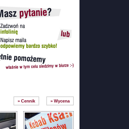
» Cennik
» Wycena