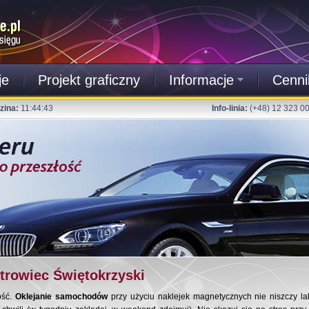
je
Projekt graficzny
Informacje
Cenni
zina:
11:44:44
Info-linia:
(+48) 12 323 0
rowiec Świętokrzyski
ość.
Oklejanie samochodów
przy użyciu naklejek magnetycznych nie niszczy la