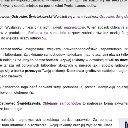
 chwili (w tygodniu zakładaj, w weekend zdejmuj). Nie skazuj się na stres przy
 efektywny sposób miejsce na powierzchni Twoich samochodów.
cowości
Ostrowiec Świętokrzyski
. Wyróżnij się z nami i zaskocz
Ostrowiec Świętok
ch. Wystarczy umieścić na nich
naklejki magnetyczne
. W ten sposób oklejanie
tów z produktem.
Reklama na samochód
rozpowszechnia również markę firmy
do większej liczby odbiorców.
e samochodów
magnesami zwiększa prawdopodobieństwo zapamiętania fi
ymi bilbordami. Za oklejanie samochodów naklejkami magnetycznymi
płacisz tylk
h naklejek
na innych samochodach
. Używaj reklamy w dowolnej chwili
na dowo
ele tańsza od ogromnych bilbordów stojących w miejscu jak i spotów radiowy
iąc się
w korku przeczyta
Twoją reklamę.
Doskonała graficznie
naklejka magnety
ego kierowcy.
oznaczone logo bądź barwami firmy, podnoszą jej prestiż. Identyfikują pojazd
owe, nr telefonów itp.
Ostrowiec Świętokrzyski
.
Oklejanie samochodów
to najlepsza forma aktywne
e technologie.
naklejek magnetycznych przebiega bardzo sprawnie. Za pomocą
z nam informacje o rozmiarze Twojej reklamy oraz jej wyglądzie. Nasz