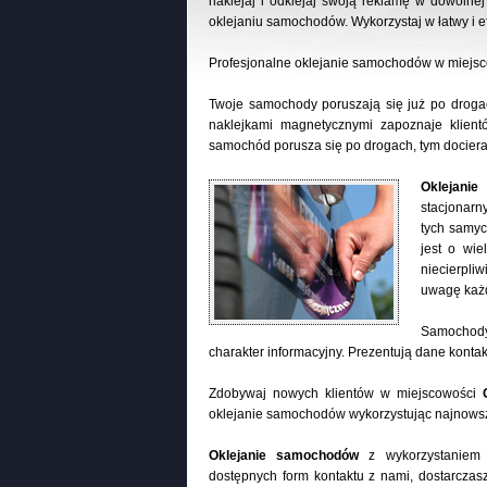
naklejaj i odklejaj swoją reklamę w dowolnej
oklejaniu samochodów. Wykorzystaj w łatwy i
Profesjonalne oklejanie samochodów w miejs
Twoje samochody poruszają się już po droga
naklejkami magnetycznymi zapoznaje klien
samochód porusza się po drogach, tym dociera 
Oklejani
stacjonarn
tych samyc
jest o wi
niecierpliw
uwagę każd
Samochody 
charakter informacyjny. Prezentują dane kontakt
Zdobywaj nowych klientów w miejscowości
oklejanie samochodów wykorzystując najnowsz
Oklejanie samochodów
z wykorzystaniem 
dostępnych form kontaktu z nami, dostarczas