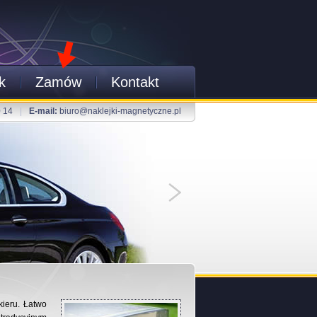
k
Zamów
Kontakt
0 14
|
E-mail:
biuro@naklejki-magnetyczne.pl
kieru. Łatwo