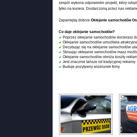
zespół wykona odpowiedni projekt, który odsył
tylko na kuriera. Dostarczoną przez nas rekl
Zapamiętaj dobrze
Oklejanie samochodów Ost
Co daje oklejanie samochodów?
Poprzez oklejanie samochodów docierasz d
Oklejanie samochodów umożliwia atrakcyjne
Decydując się na oklejanie samochodów uła
Stosując oklejanie samochodów masz możliwo
Oklejanie samochodów obniża koszty reklamy
Jest znacznie tańsze od tradycyjnej reklamy
Buduje pozytywny wizerunek firmy