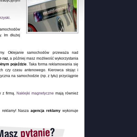
 tradycyjnym
rzyski
.
 samochodów
. Im dłużej
rmy. Oklejanie samochodów przeważa nad
o raz
, a później masz możliwość wykorzystania
lnym pojeździe
. Taka forma reklamowania się
ch czy czasu antenowego. Kierowca stojąc i
czna na samochodzie (np. z tyłu) przyciągnie
y z firmą.
Naklejki magnetyczne
mają również
j reklamy! Nasza
agencja reklamy
wykonuje