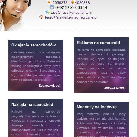
5059278
4020888
(+48) 12 323 00 14
LiveChat z konsultantem
biuro@naklejki-magnetyczne.pl
Reklama na samochód
Oklejanie samochodów
Reklama na samochód
przyciąga
Oklejanie samochodów
naklejkami
uwagę kierowcy i pieszego.
magnetycznymi zapoznaje
Poruszą się "żywo" po drogach,
klientów z produktem. Zwiększa
dociera do osób na terenie,
szansę zapamiętania firmy przez
którym poruszasz się swoim
odbiorcę reklamy. Samochody z
samochodem. Dba o dobry
logo bądź danymi teleadresowymi
wizerunek firmy. Wyróżnia Twoje
firmy podnoszą jej prestiż...
samochody na drodze...
Zobacz więcej
Zobacz więcej
Naklejki na samochód
Magnesy na lodówkę
Naklejki na samochód
Twój markowy produkt, który
magnetyczne nie niszczą lakieru.
codziennie utrzymuje bliski kontakt
Naklejasz i odklejasz z karoserii
z klientem.
Magnesy na lodówkę
Twojego samochodu, w
utrwalają się w umyśle klienta.
odpowiednim dla Ciebie miejscu i
Lodówka jest przedmiotem
czasie. Zamieniaj samochód
codziennego użytku. Popraw