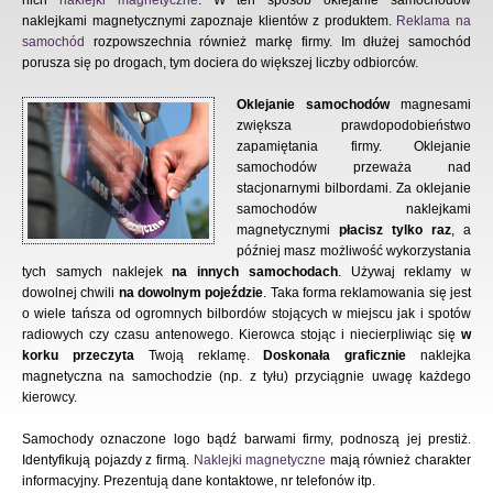
nich
naklejki magnetyczne
. W ten sposób oklejanie samochodów
naklejkami magnetycznymi zapoznaje klientów z produktem.
Reklama na
samochód
rozpowszechnia również markę firmy. Im dłużej samochód
porusza się po drogach, tym dociera do większej liczby odbiorców.
Oklejanie samochodów
magnesami
zwiększa prawdopodobieństwo
zapamiętania firmy. Oklejanie
samochodów przeważa nad
stacjonarnymi bilbordami. Za oklejanie
samochodów naklejkami
magnetycznymi
płacisz tylko raz
, a
później masz możliwość wykorzystania
tych samych naklejek
na innych samochodach
. Używaj reklamy w
dowolnej chwili
na dowolnym pojeździe
. Taka forma reklamowania się jest
o wiele tańsza od ogromnych bilbordów stojących w miejscu jak i spotów
radiowych czy czasu antenowego. Kierowca stojąc i niecierpliwiąc się
w
korku przeczyta
Twoją reklamę.
Doskonała graficznie
naklejka
magnetyczna na samochodzie (np. z tyłu) przyciągnie uwagę każdego
kierowcy.
Samochody oznaczone logo bądź barwami firmy, podnoszą jej prestiż.
Identyfikują pojazdy z firmą.
Naklejki magnetyczne
mają również charakter
informacyjny. Prezentują dane kontaktowe, nr telefonów itp.