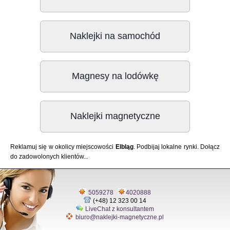
Naklejki na samochód
Magnesy na lodówkę
Naklejki magnetyczne
Reklamuj się w okolicy miejscowości
Elbląg
. Podbijaj lokalne rynki. Dołącz
do zadowolonych klientów...
5059278
4020888
(+48) 12 323 00 14
LiveChat z konsultantem
biuro@naklejki-magnetyczne.pl