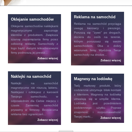
Reklama na samochód
Oklejanie samochodów
Reklama na samochód
przyciąga
Oklejanie samochodów
naklejkami
uwagę kierowcy i pieszego.
magnetycznymi zapoznaje
Poruszą się "żywo" po drogach,
klientów z produktem. Zwiększa
dociera do osób na terenie,
szansę zapamiętania firmy przez
którym poruszasz się swoim
odbiorcę reklamy. Samochody z
samochodem. Dba o dobry
logo bądź danymi teleadresowymi
wizerunek firmy. Wyróżnia Twoje
firmy podnoszą jej prestiż...
samochody na drodze...
Zobacz więcej
Zobacz więcej
Naklejki na samochód
Magnesy na lodówkę
Naklejki na samochód
Twój markowy produkt, który
magnetyczne nie niszczą lakieru.
codziennie utrzymuje bliski kontakt
Naklejasz i odklejasz z karoserii
z klientem.
Magnesy na lodówkę
Twojego samochodu, w
utrwalają się w umyśle klienta.
odpowiednim dla Ciebie miejscu i
Lodówka jest przedmiotem
czasie. Zamieniaj samochód
codziennego użytku. Popraw
prywatny w firmowy. Bezpieczna
znajomość i rozpoznawalność
reklama bez ograniczeń...
Twojej marki...
Zobacz więcej
Zobacz więcej