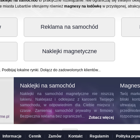
aklejki na samochód
to praktyczne rozwiązanie. Nie ograniczaj się trwałym o
ie miasta Lubartów oferujemy również
magnesy na lodówkę
w przystępnej, atrakcy
w
Reklama na samochód
Naklejki magnetyczne
. Podbijaj lokalne rynki. Dołącz do zadowolonych klientów...
Naklejki na samochód
Magnes
rowcy i
Naklejki na samochód
magnetyczne nie niszczą
Twój marko
ciera do
lakieru. Naklejasz i odklejasz z karoserii Twojego
bliski ko
ę swoim
samochodu, w odpowiednim dla Ciebie miejscu i
utrwalają
Wyróżnia
czasie. Zamieniaj samochód prywatny w firmowy.
przedmiote
Bezpieczna reklama bez ograniczeń...
rozpoznawal
zne.pl
z więcej
Zobacz więcej
Informacje
|
Cennik
|
Zamów
|
Kontakt
|
Regulamin
|
Polityka pry