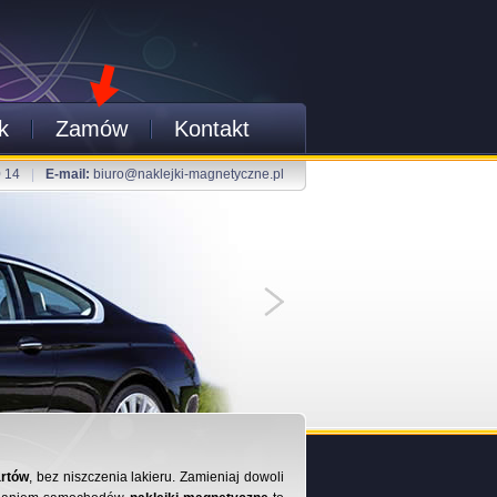
k
Zamów
Kontakt
0 14
|
E-mail:
biuro@naklejki-magnetyczne.pl
rtów
, bez niszczenia lakieru. Zamieniaj dowoli