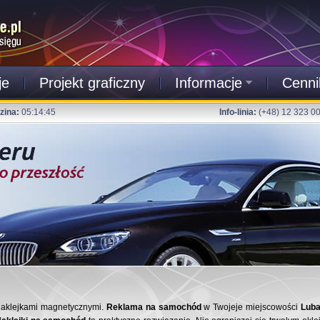
je
Projekt graficzny
Informacje
Cenni
zina:
05:14:45
Info-linia:
(+48) 12 323 0
naklejkami magnetycznymi.
Reklama na samochód
w Twojeje miejscowości
Luba