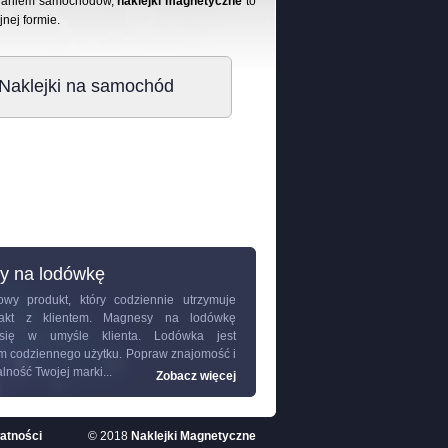
klejaniem samochodów,
naklejki magnetyczne
to
jnej formie.
Naklejki na samochód
y na lodówkę
wy produkt, który codziennie utrzymuje
ntakt z klientem.
Magnesy na lodówkę
 się w umyśle klienta. Lodówka jest
m codziennego użytku. Popraw znajomość i
ność Twojej marki...
Zobacz więcej
watności
© 2018
Naklejki Magnetyczne