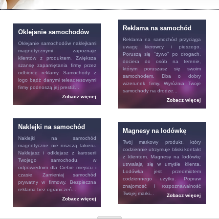
Reklama na samochód
Oklejanie samochodów
Reklama na samochód
przyciąga
Oklejanie samochodów
naklejkami
uwagę kierowcy i pieszego.
magnetycznymi zapoznaje
Poruszą się "żywo" po drogach,
klientów z produktem. Zwiększa
dociera do osób na terenie,
szansę zapamiętania firmy przez
którym poruszasz się swoim
odbiorcę reklamy. Samochody z
samochodem. Dba o dobry
logo bądź danymi teleadresowymi
wizerunek firmy. Wyróżnia Twoje
firmy podnoszą jej prestiż...
samochody na drodze...
Zobacz więcej
Zobacz więcej
Naklejki na samochód
Magnesy na lodówkę
Naklejki na samochód
Twój markowy produkt, który
magnetyczne nie niszczą lakieru.
codziennie utrzymuje bliski kontakt
Naklejasz i odklejasz z karoserii
z klientem.
Magnesy na lodówkę
Twojego samochodu, w
utrwalają się w umyśle klienta.
odpowiednim dla Ciebie miejscu i
Lodówka jest przedmiotem
czasie. Zamieniaj samochód
codziennego użytku. Popraw
prywatny w firmowy. Bezpieczna
znajomość i rozpoznawalność
reklama bez ograniczeń...
Twojej marki...
Zobacz więcej
Zobacz więcej