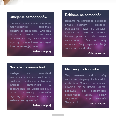
Reklama na samochód
Oklejanie samochodów
Reklama na samochód
przyciąga
Oklejanie samochodów
naklejkami
uwagę kierowcy i pieszego.
magnetycznymi zapoznaje
Poruszą się "żywo" po drogach,
klientów z produktem. Zwiększa
dociera do osób na terenie,
szansę zapamiętania firmy przez
którym poruszasz się swoim
odbiorcę reklamy. Samochody z
samochodem. Dba o dobry
logo bądź danymi teleadresowymi
wizerunek firmy. Wyróżnia Twoje
firmy podnoszą jej prestiż...
samochody na drodze...
Zobacz więcej
Zobacz więcej
Naklejki na samochód
Magnesy na lodówkę
Naklejki na samochód
Twój markowy produkt, który
magnetyczne nie niszczą lakieru.
codziennie utrzymuje bliski kontakt
Naklejasz i odklejasz z karoserii
z klientem.
Magnesy na lodówkę
Twojego samochodu, w
utrwalają się w umyśle klienta.
odpowiednim dla Ciebie miejscu i
Lodówka jest przedmiotem
czasie. Zamieniaj samochód
codziennego użytku. Popraw
prywatny w firmowy. Bezpieczna
znajomość i rozpoznawalność
reklama bez ograniczeń...
Twojej marki...
Zobacz więcej
Zobacz więcej