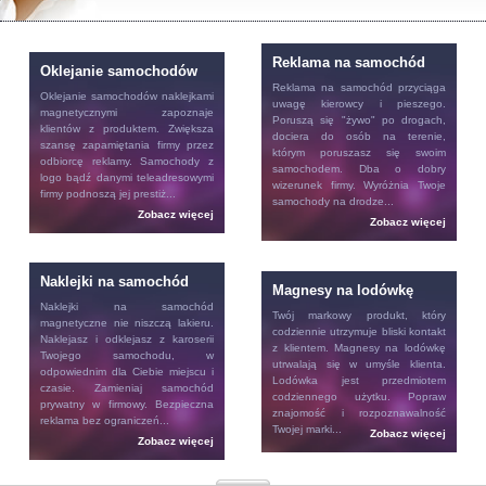
Reklama na samochód
Oklejanie samochodów
Reklama na samochód
przyciąga
Oklejanie samochodów
naklejkami
uwagę kierowcy i pieszego.
magnetycznymi zapoznaje
Poruszą się "żywo" po drogach,
klientów z produktem. Zwiększa
dociera do osób na terenie,
szansę zapamiętania firmy przez
którym poruszasz się swoim
odbiorcę reklamy. Samochody z
samochodem. Dba o dobry
logo bądź danymi teleadresowymi
wizerunek firmy. Wyróżnia Twoje
firmy podnoszą jej prestiż...
samochody na drodze...
Zobacz więcej
Zobacz więcej
Naklejki na samochód
Magnesy na lodówkę
Naklejki na samochód
Twój markowy produkt, który
magnetyczne nie niszczą lakieru.
codziennie utrzymuje bliski kontakt
Naklejasz i odklejasz z karoserii
z klientem.
Magnesy na lodówkę
Twojego samochodu, w
utrwalają się w umyśle klienta.
odpowiednim dla Ciebie miejscu i
Lodówka jest przedmiotem
czasie. Zamieniaj samochód
codziennego użytku. Popraw
prywatny w firmowy. Bezpieczna
znajomość i rozpoznawalność
reklama bez ograniczeń...
Twojej marki...
Zobacz więcej
Zobacz więcej