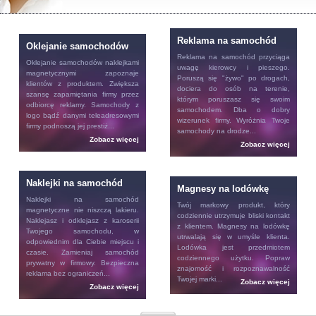
Reklama na samochód
Oklejanie samochodów
Reklama na samochód
przyciąga
Oklejanie samochodów
naklejkami
uwagę kierowcy i pieszego.
magnetycznymi zapoznaje
Poruszą się "żywo" po drogach,
klientów z produktem. Zwiększa
dociera do osób na terenie,
szansę zapamiętania firmy przez
którym poruszasz się swoim
odbiorcę reklamy. Samochody z
samochodem. Dba o dobry
logo bądź danymi teleadresowymi
wizerunek firmy. Wyróżnia Twoje
firmy podnoszą jej prestiż...
samochody na drodze...
Zobacz więcej
Zobacz więcej
Naklejki na samochód
Magnesy na lodówkę
Naklejki na samochód
Twój markowy produkt, który
magnetyczne nie niszczą lakieru.
codziennie utrzymuje bliski kontakt
Naklejasz i odklejasz z karoserii
z klientem.
Magnesy na lodówkę
Twojego samochodu, w
utrwalają się w umyśle klienta.
odpowiednim dla Ciebie miejscu i
Lodówka jest przedmiotem
czasie. Zamieniaj samochód
codziennego użytku. Popraw
prywatny w firmowy. Bezpieczna
znajomość i rozpoznawalność
reklama bez ograniczeń...
Twojej marki...
Zobacz więcej
Zobacz więcej