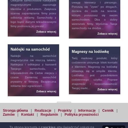
Oklejanie samochodów
naklejkami
uwagę kierowcy i pieszego.
magnetycznymi zapoznaje
Poruszą się "żywo" po drogach,
klientów z produktem. Zwiększa
dociera do osób na terenie,
szansę zapamiętania firmy przez
którym poruszasz się swoim
odbiorcę reklamy. Samochody z
samochodem. Dba o dobry
logo bądź danymi teleadresowymi
wizerunek firmy. Wyróżnia Twoje
firmy podnoszą jej prestiż...
samochody na drodze...
Zobacz więcej
Zobacz więcej
Naklejki na samochód
Magnesy na lodówkę
Naklejki na samochód
Twój markowy produkt, który
magnetyczne nie niszczą lakieru.
codziennie utrzymuje bliski kontakt
Naklejasz i odklejasz z karoserii
z klientem.
Magnesy na lodówkę
Twojego samochodu, w
utrwalają się w umyśle klienta.
odpowiednim dla Ciebie miejscu i
Lodówka jest przedmiotem
czasie. Zamieniaj samochód
codziennego użytku. Popraw
prywatny w firmowy. Bezpieczna
znajomość i rozpoznawalność
reklama bez ograniczeń...
Twojej marki...
Zobacz więcej
Zobacz więcej
Stronga główna
|
Realizacje
|
Projekty
|
Informacje
|
Cennik
|
Zamów
|
Kontakt
|
Regulamin
|
Polityka prywatności
Ta strona korzysta z
coockies
aby świadczyć usługi na