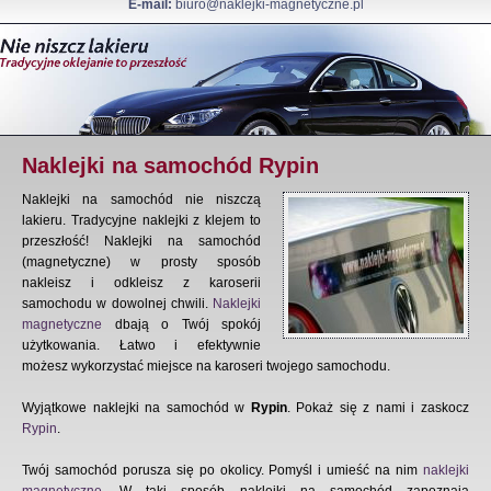
E-mail:
biuro@naklejki-magnetyczne.pl
Naklejki na samochód Rypin
Naklejki na samochód nie niszczą
lakieru. Tradycyjne naklejki z klejem to
przeszłość! Naklejki na samochód
(magnetyczne) w prosty sposób
nakleisz i odkleisz z karoserii
samochodu w dowolnej chwili.
Naklejki
magnetyczne
dbają o Twój spokój
użytkowania. Łatwo i efektywnie
możesz wykorzystać miejsce na karoseri twojego samochodu.
Wyjątkowe naklejki na samochód w
Rypin
. Pokaż się z nami i zaskocz
Rypin
.
Twój samochód porusza się po okolicy. Pomyśl i umieść na nim
naklejki