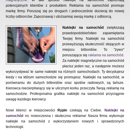
magnetyczne
. W taki sposób naklejki na samochód zapoznają
potencjalnych klientów z produktem. Reklama na samochód promuje
markę firmy. Poruszaj się po drogach i jednocześnie docieraj do nowej
liczby odbiorców. Zapoznawaj i utożsamiaj swoją markę z odbiorcą.
Naklejki na samochód
zwiększają
prawdopodobieństwo zapamiętania
Twojej firmy. Naklejki na samochód
przewyższają skuteczność stojących w
miejscu bilbordów. To "żywo"
poruszająca się
raklama na samochód
.
Za naklejki magnetyczne na samochód
płacisz jeden raz, a następnie możesz
wykorzystywać te same naklejki na różnych samochodach. Ty decydujesz
kiedy i na którym samochodzie się promujesz. Naklejki na samochód, w
porównaniu do dużych bilbordów oraz spotów radiowych, są tańsze.
Kierowca niecierpliwiący się w ulicznym korku przeczyta Twoją reklamę na
samochodzie. Profesjonalna grafika naklejki na samochód przyciągnie
uwagę każdego kierowcy.
Nowi klienci w miejscowości
Rypin
czekają na Ciebie.
Naklejki na
samochód
no nowoczesna i skuteczna reklama! Nasza firma wykonuje
naklejki na samochód z wykorzystaniem nowych i sprawdzonych
technologii.