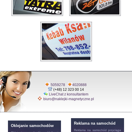
5059278
4020888
(+48) 12 323 00 14
LiveChat z konsultantem
biuro@naklejki-magnetyczne.pl
Reklama na samochód
Oklejanie samochodów
Reklama na samochód
przyciąga