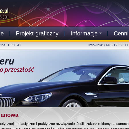
je
Projekt graficzny
Informacje
Cenni
ina:
13:50:43
Info-linia:
(+48) 12 323 0
manowa
ycznej to elastyczne i praktyczne rozwiązanie. Jeśli szukasz reklamy na samochó