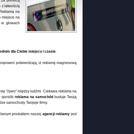
du za pomocą
 z łatwością
. Reklama na
 miejsce na
ę w głowach
dnim dla Ciebie miejscu i czasie
.
nosprawni potwierdzają, iż reklamę magnesową
się "żywo" między ludźmi. Ciekawa reklama na
ty sposób
reklama na samochód
buduje Twoją
ze samochody Twojeje firmy.
Głównym produktem naszej
agencji reklamy
jest