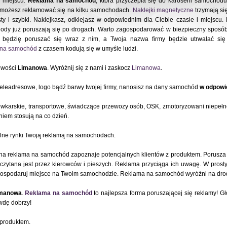
m miejscu.
Reklama na samochód
, która przyczepia się do karoserii samocho
i możesz reklamować się na kilku samochodach.
Naklejki magnetyczne
trzymają się
ty i szybki. Naklejkasz, odklejasz w odpowiednim dla Ciebie czasie i miejscu
ody już poruszają się po drogach. Warto zagospodarować w biezpieczny sposób
będzię poruszać się wraz z nim, a Twoja nazwa firmy będzie utrwalać si
e na samochód
z czasem kodują się w umyśle ludzi.
owości
Limanowa
. Wyróżnij się z nami i zaskocz
Limanowa
.
teleadresowe, logo bądź barwy twojej firmy, nanosisz na dany samochód
w odpowie
ówkarskie, transportowe, świadczące przewozy osób, OSK, zmotoryzowani niepeł
iem stosują na co dzień.
alne rynki Twoją reklamą na samochodach.
a reklama na samochód zapoznaje potencjalnych klientów z produktem. Porusza 
zytana jest przez kierowców i pieszych. Reklama przyciąga ich uwagę. W pros
ospodaruj miejsce na Twoim samochodzie. Reklama na samochód wyróżni na drod
manowa
.
Reklama na samochód
to najlepsza forma poruszającej się reklamy! 
wdę dobrzy!
 produktem.