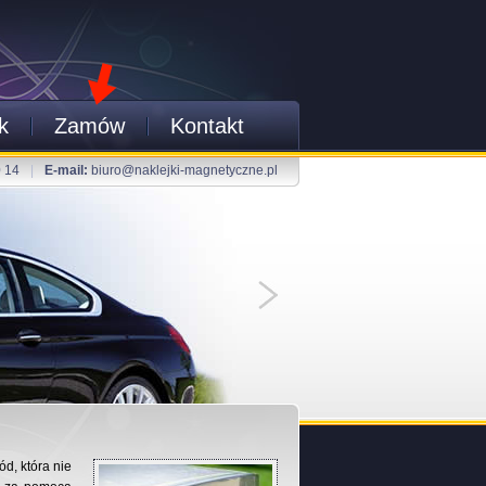
k
Zamów
Kontakt
0 14
|
E-mail:
biuro@naklejki-magnetyczne.pl
d, która nie