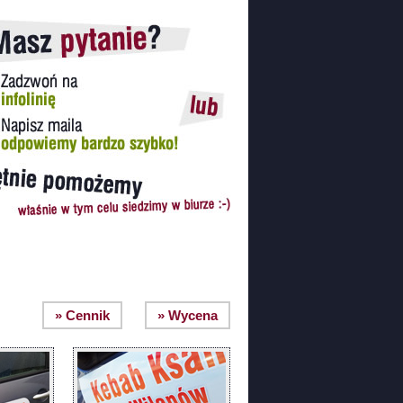
» Cennik
» Wycena