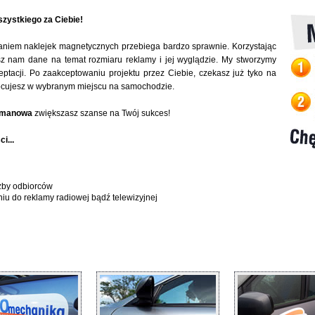
zystkiego za Ciebie!
aniem naklejek magnetycznych przebiega bardzo sprawnie. Korzystając
sz nam dane na temat rozmiaru reklamy i jej wyglądzie. My stworzymy
eptacji. Po zaakceptowaniu projektu przez Ciebie, czekasz już tyko na
 mocujesz w wybranym miejscu na samochodzie.
imanowa
zwiększasz szanse na Twój sukces!
i...
zby odbiorców
niu do reklamy radiowej bądź telewizyjnej