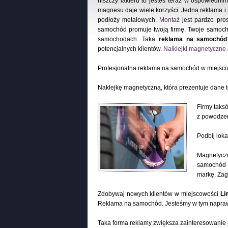
niszczy lakieru to jesteś teraz w ospowiedni
magnesu daje wiele korzyści. Jedna reklama 
podłoży metalowych.
Montaż
jest pardzo pros
samochód promuje twoją firmę. Twoje samoch
samochodach. Taka
reklama na samochód
potencjalnych klientów.
Nalklejki magnetyczn
Profesjonalna reklama na samochód w miejsc
Naklejkę magnetyczną, która prezentuje dane 
Firmy taks
z powodzen
Podbij lok
Magnetyczn
samochód c
markę. Zag
Zdobywaj nowych klientów w miejscowości
Li
Reklama na samochód. Jesteśmy w tym napra
Taka forma reklamy zwiększa zainteresowanie