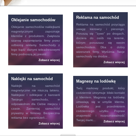
Reklama na samochód
Oklejanie samochodów
Reklama na samochód
przyciąga
Oklejanie samochodów
naklejkami
uwagę kierowcy i pieszego.
magnetycznymi zapoznaje
Poruszą się "żywo" po drogach,
klientów z produktem. Zwiększa
dociera do osób na terenie,
szansę zapamiętania firmy przez
którym poruszasz się swoim
odbiorcę reklamy. Samochody z
samochodem. Dba o dobry
logo bądź danymi teleadresowymi
wizerunek firmy. Wyróżnia Twoje
firmy podnoszą jej prestiż...
samochody na drodze...
Zobacz więcej
Zobacz więcej
Naklejki na samochód
Magnesy na lodówkę
Naklejki na samochód
Twój markowy produkt, który
magnetyczne nie niszczą lakieru.
codziennie utrzymuje bliski kontakt
Naklejasz i odklejasz z karoserii
z klientem.
Magnesy na lodówkę
Twojego samochodu, w
utrwalają się w umyśle klienta.
odpowiednim dla Ciebie miejscu i
Lodówka jest przedmiotem
czasie. Zamieniaj samochód
codziennego użytku. Popraw
prywatny w firmowy. Bezpieczna
znajomość i rozpoznawalność
reklama bez ograniczeń...
Twojej marki...
Zobacz więcej
Zobacz więcej