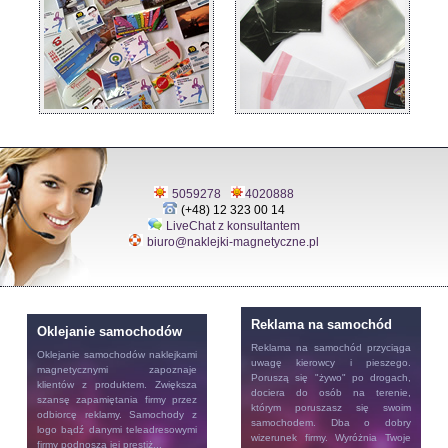
5059278
4020888
(+48) 12 323 00 14
LiveChat z konsultantem
biuro@naklejki-magnetyczne.pl
Reklama na samochód
Oklejanie samochodów
Reklama na samochód
przyciąga
Oklejanie samochodów
naklejkami
uwagę kierowcy i pieszego.
magnetycznymi zapoznaje
Poruszą się "żywo" po drogach,
klientów z produktem. Zwiększa
dociera do osób na terenie,
szansę zapamiętania firmy przez
którym poruszasz się swoim
odbiorcę reklamy. Samochody z
samochodem. Dba o dobry
logo bądź danymi teleadresowymi
wizerunek firmy. Wyróżnia Twoje
firmy podnoszą jej prestiż...