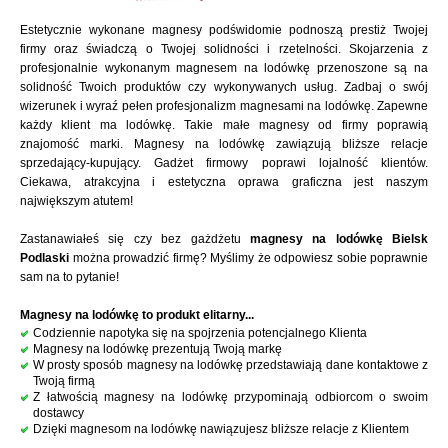
Estetycznie wykonane magnesy podświdomie podnoszą prestiż Twojej
firmy oraz świadczą o Twojej solidności i rzetelności. Skojarzenia z
profesjonalnie wykonanym magnesem na lodówkę przenoszone są na
solidność Twoich produktów czy wykonywanych usług. Zadbaj o swój
wizerunek i wyraź pełen profesjonalizm magnesami na lodówkę. Zapewne
każdy klient ma lodówkę. Takie małe magnesy od firmy poprawią
znajomość marki. Magnesy na lodówkę zawiązują bliższe relacje
sprzedający-kupujący. Gadżet firmowy poprawi lojalność klientów.
Ciekawa, atrakcyjna i estetyczna oprawa graficzna jest naszym
największym atutem!
Zastanawiałeś się czy bez gażdżetu
magnesy na lodówkę Bielsk
Podlaski
można prowadzić firmę? Myślimy że odpowiesz sobie poprawnie
sam na to pytanie!
Magnesy na lodówkę to produkt elitarny...
Codziennie napotyka się na spojrzenia potencjalnego Klienta
Magnesy na lodówkę prezentują Twoją markę
W prosty sposób magnesy na lodówkę przedstawiają dane kontaktowe z
Twoją firmą
Z łatwością magnesy na lodówkę przypominają odbiorcom o swoim
dostawcy
Dzięki magnesom na lodówkę nawiązujesz bliższe relacje z Klientem