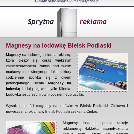
E-mail:
biuro@naklejki-magnetyczne.pl
Magnesy na lodówkę Bielsk Podlaski
Magnesy na lodówkę to forma reklamy,
która cieszy się coraz większym
zainteresowaniem. Pomyśl nad swoim
markowym, niewinnym produktem, który
codziennie spotyka się z okiem
potencjalnego Klienta.
Magnesy na
lodówkę
kodują się w umyśle Klienta.
Lodówka jest przedmiotem codziennego użytku.
Wysokiej jakości magnesy na lodówkę w
Bielsk Podlaski
. Ciekawa i
nowoczesna reklama w
Bielsk Podlaski
czeka na Ciebie.
Magnesy doskonale pełnią funkcję
reklamową. Naklejka magnetyczna z