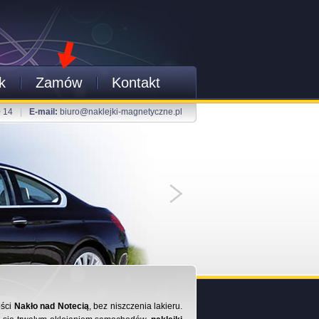
k
Zamów
Kontakt
0 14
|
E-mail:
biuro@naklejki-magnetyczne.pl
ości
Nakło nad Notecią
, bez niszczenia lakieru.