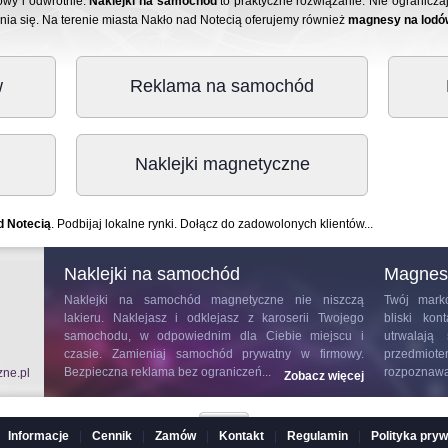
wy i odwrotnie.
Naklejki na samochód
to praktyczne rozwiązanie. Nie ogranicz
ia się. Na terenie miasta Nakło nad Notecią oferujemy również
magnesy na lodó
w
Reklama na samochód
Naklejki magnetyczne
d Notecią
. Podbijaj lokalne rynki. Dołącz do zadowolonych klientów...
Naklejki na samochód
Magnes
rowcy i
Naklejki na samochód
magnetyczne nie niszczą
Twój marko
ciera do
lakieru. Naklejasz i odklejasz z karoserii Twojego
bliski ko
ę swoim
samochodu, w odpowiednim dla Ciebie miejscu i
utrwalają
Wyróżnia
czasie. Zamieniaj samochód prywatny w firmowy.
przedmiote
Bezpieczna reklama bez ograniczeń...
rozpoznawal
zne.pl
z więcej
Zobacz więcej
Informacje
|
Cennik
|
Zamów
|
Kontakt
|
Regulamin
|
Polityka pry