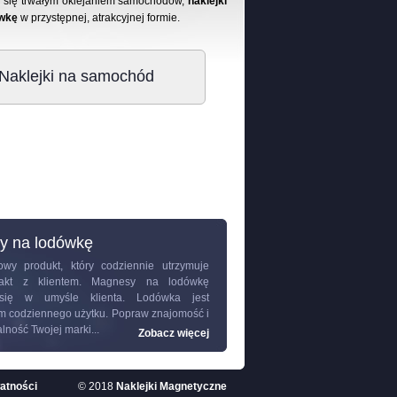
aj się trwałym oklejaniem samochodów,
naklejki
wkę
w przystępnej, atrakcyjnej formie.
Naklejki na samochód
y na lodówkę
wy produkt, który codziennie utrzymuje
ntakt z klientem.
Magnesy na lodówkę
 się w umyśle klienta. Lodówka jest
m codziennego użytku. Popraw znajomość i
ność Twojej marki...
Zobacz więcej
watności
© 2018
Naklejki Magnetyczne