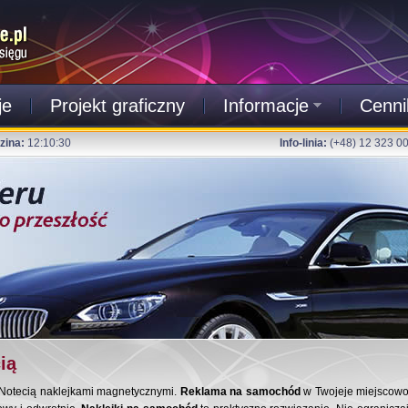
je
Projekt graficzny
Informacje
Cenni
zina:
12:10:31
Info-linia:
(+48) 12 323 0
ią
Notecią naklejkami magnetycznymi.
Reklama na samochód
w Twojeje miejscow