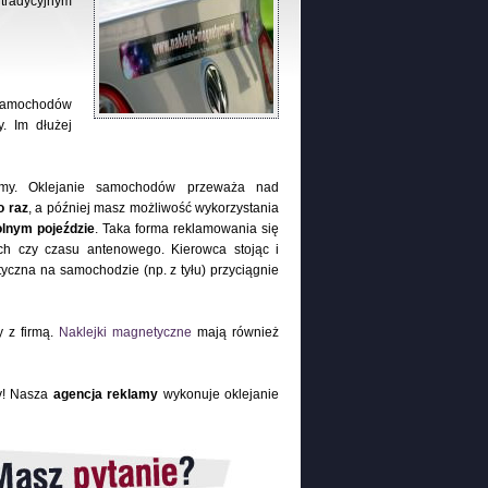
 tradycyjnym
 samochodów
. Im dłużej
rmy. Oklejanie samochodów przeważa nad
o raz
, a później masz możliwość wykorzystania
lnym pojeździe
. Taka forma reklamowania się
ch czy czasu antenowego. Kierowca stojąc i
czna na samochodzie (np. z tyłu) przyciągnie
y z firmą.
Naklejki magnetyczne
mają również
my! Nasza
agencja reklamy
wykonuje oklejanie