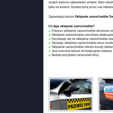
zespół wykona odpowiedni projekt, który odsył
tylko na kuriera. Dostarczoną przez nas rekl
Zapamiętaj dobrze
Oklejanie samochodów To
Co daje oklejanie samochodów?
Poprzez oklejanie samochodów docierasz d
Oklejanie samochodów umożliwia atrakcyjne
Decydując się na oklejanie samochodów uła
Stosując oklejanie samochodów masz możliwo
Oklejanie samochodów obniża koszty reklamy
Jest znacznie tańsze od tradycyjnej reklamy
Buduje pozytywny wizerunek firmy