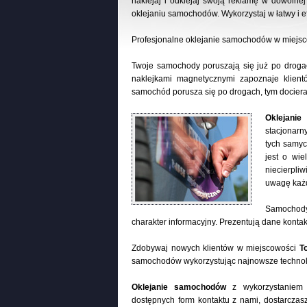
naklejaj i odklejaj swoją reklamę w dowolnej
oklejaniu samochodów. Wykorzystaj w łatwy i
Profesjonalne oklejanie samochodów w miejs
Twoje samochody poruszają się już po droga
naklejkami magnetycznymi zapoznaje klien
samochód porusza się po drogach, tym dociera 
Oklejani
stacjonarn
tych samyc
jest o wi
niecierpliw
uwagę każd
Samochody 
charakter informacyjny. Prezentują dane kontakt
Zdobywaj nowych klientów w miejscowości
T
samochodów wykorzystując najnowsze technol
Oklejanie samochodów
z wykorzystaniem 
dostępnych form kontaktu z nami, dostarczas