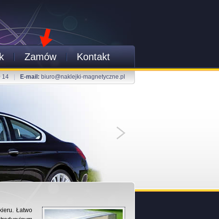
k
Zamów
Kontakt
0 14
|
E-mail:
biuro@naklejki-magnetyczne.pl
kieru. Łatwo