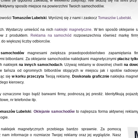
 chwili (w tygodniu zakładaj, w weekend zdejmuj). Nie skazuj się na stres przy
 efektywny sposób miejsce na powierzchni Twoich samochodów.
cowości
Tomaszów Lubelski
. Wyróżnij się z nami i zaskocz
Tomaszów Lubelski
.
ch. Wystarczy umieścić na nich
naklejki magnetyczne
. W ten sposób oklejanie
tów z produktem.
Reklama na samochód
rozpowszechnia również markę firmy
do większej liczby odbiorców.
e samochodów
magnesami zwiększa prawdopodobieństwo zapamiętania fi
ymi bilbordami. Za oklejanie samochodów naklejkami magnetycznymi
płacisz tylk
h naklejek
na innych samochodach
. Używaj reklamy w dowolnej chwili
na dowo
ele tańsza od ogromnych bilbordów stojących w miejscu jak i spotów radiowy
iąc się
w korku przeczyta
Twoją reklamę.
Doskonała graficznie
naklejka magnety
ego kierowcy.
oznaczone logo bądź barwami firmy, podnoszą jej prestiż. Identyfikują pojazd
owe, nr telefonów itp.
omaszów Lubelski
.
Oklejanie samochodów
to najlepsza forma aktywnej rekla
ogie.
naklejek magnetycznych przebiega bardzo sprawnie. Za pomocą
z nam informacje o rozmiarze Twojej reklamy oraz jej wyglądzie. Nasz