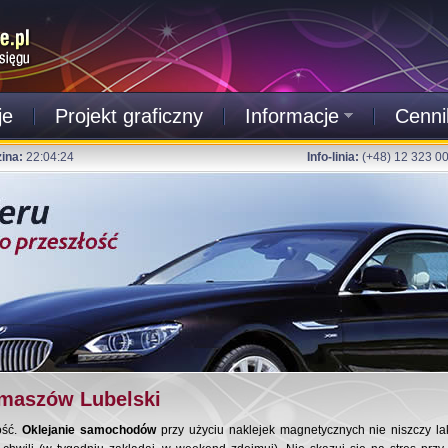
je
Projekt graficzny
Informacje
Cenni
ina:
22:04:25
Info-linia:
(+48) 12 323 0
maszów Lubelski
ość.
Oklejanie samochodów
przy użyciu naklejek magnetycznych nie niszczy la