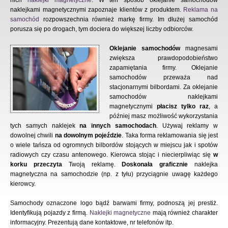
nich
naklejki magnetyczne
. W ten sposób oklejanie samochodów
naklejkami magnetycznymi zapoznaje klientów z produktem.
Reklama na
samochód
rozpowszechnia również markę firmy. Im dłużej samochód
porusza się po drogach, tym dociera do większej liczby odbiorców.
Oklejanie samochodów
magnesami
zwiększa prawdopodobieństwo
zapamiętania firmy. Oklejanie
samochodów przeważa nad
stacjonarnymi bilbordami. Za oklejanie
samochodów naklejkami
magnetycznymi
płacisz tylko raz
, a
później masz możliwość wykorzystania
tych samych naklejek
na innych samochodach
. Używaj reklamy w
dowolnej chwili
na dowolnym pojeździe
. Taka forma reklamowania się jest
o wiele tańsza od ogromnych bilbordów stojących w miejscu jak i spotów
radiowych czy czasu antenowego. Kierowca stojąc i niecierpliwiąc się
w
korku przeczyta
Twoją reklamę.
Doskonała graficznie
naklejka
magnetyczna na samochodzie (np. z tyłu) przyciągnie uwagę każdego
kierowcy.
Samochody oznaczone logo bądź barwami firmy, podnoszą jej prestiż.
Identyfikują pojazdy z firmą.
Naklejki magnetyczne
mają również charakter
informacyjny. Prezentują dane kontaktowe, nr telefonów itp.