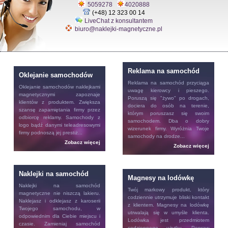
5059278
4020888
(+48) 12 323 00 14
LiveChat z konsultantem
biuro@naklejki-magnetyczne.pl
Reklama na samochód
Oklejanie samochodów
Reklama na samochód
przyciąga
Oklejanie samochodów
naklejkami
uwagę kierowcy i pieszego.
magnetycznymi zapoznaje
Poruszą się "żywo" po drogach,
klientów z produktem. Zwiększa
dociera do osób na terenie,
szansę zapamiętania firmy przez
którym poruszasz się swoim
odbiorcę reklamy. Samochody z
samochodem. Dba o dobry
logo bądź danymi teleadresowymi
wizerunek firmy. Wyróżnia Twoje
firmy podnoszą jej prestiż...
samochody na drodze...
Zobacz więcej
Zobacz więcej
Naklejki na samochód
Magnesy na lodówkę
Naklejki na samochód
Twój markowy produkt, który
magnetyczne nie niszczą lakieru.
codziennie utrzymuje bliski kontakt
Naklejasz i odklejasz z karoserii
z klientem.
Magnesy na lodówkę
Twojego samochodu, w
utrwalają się w umyśle klienta.
odpowiednim dla Ciebie miejscu i
Lodówka jest przedmiotem
czasie. Zamieniaj samochód
codziennego użytku. Popraw