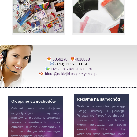
5059278
4020888
(+48) 12 323 00 14
LiveChat z konsultantem
biuro@naklejki-magnetyczne.pl
Reklama na samochód
Oklejanie samochodów
Reklama na samochód
przyciąga
Oklejanie samochodów
naklejkami
uwagę kierowcy i pieszego.
magnetycznymi zapoznaje
Poruszą się "żywo" po drogach,
klientów z produktem. Zwiększa
dociera do osób na terenie,
szansę zapamiętania firmy przez
którym poruszasz się swoim
odbiorcę reklamy. Samochody z
samochodem. Dba o dobry
logo bądź danymi teleadresowymi
wizerunek firmy. Wyróżnia Twoje
firmy podnoszą jej prestiż...