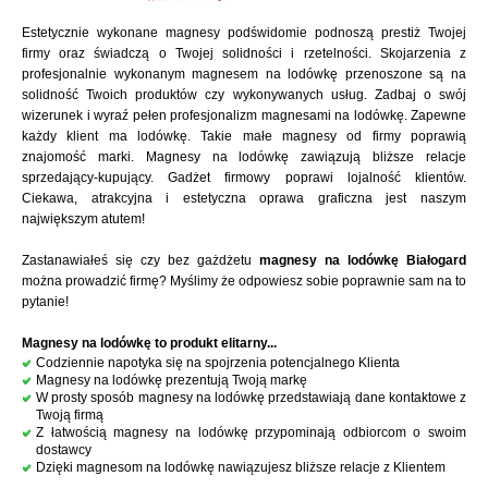
Estetycznie wykonane magnesy podświdomie podnoszą prestiż Twojej
firmy oraz świadczą o Twojej solidności i rzetelności. Skojarzenia z
profesjonalnie wykonanym magnesem na lodówkę przenoszone są na
solidność Twoich produktów czy wykonywanych usług. Zadbaj o swój
wizerunek i wyraź pełen profesjonalizm magnesami na lodówkę. Zapewne
każdy klient ma lodówkę. Takie małe magnesy od firmy poprawią
znajomość marki. Magnesy na lodówkę zawiązują bliższe relacje
sprzedający-kupujący. Gadżet firmowy poprawi lojalność klientów.
Ciekawa, atrakcyjna i estetyczna oprawa graficzna jest naszym
największym atutem!
Zastanawiałeś się czy bez gażdżetu
magnesy na lodówkę Białogard
można prowadzić firmę? Myślimy że odpowiesz sobie poprawnie sam na to
pytanie!
Magnesy na lodówkę to produkt elitarny...
Codziennie napotyka się na spojrzenia potencjalnego Klienta
Magnesy na lodówkę prezentują Twoją markę
W prosty sposób magnesy na lodówkę przedstawiają dane kontaktowe z
Twoją firmą
Z łatwością magnesy na lodówkę przypominają odbiorcom o swoim
dostawcy
Dzięki magnesom na lodówkę nawiązujesz bliższe relacje z Klientem