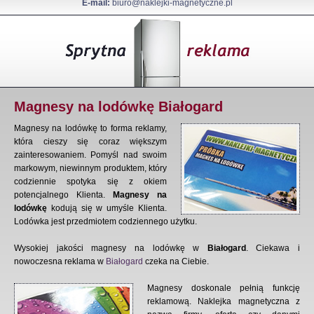
E-mail:
biuro@naklejki-magnetyczne.pl
Magnesy na lodówkę Białogard
Magnesy na lodówkę to forma reklamy,
która cieszy się coraz większym
zainteresowaniem. Pomyśl nad swoim
markowym, niewinnym produktem, który
codziennie spotyka się z okiem
potencjalnego Klienta.
Magnesy na
lodówkę
kodują się w umyśle Klienta.
Lodówka jest przedmiotem codziennego użytku.
Wysokiej jakości magnesy na lodówkę w
Białogard
. Ciekawa i
nowoczesna reklama w
Białogard
czeka na Ciebie.
Magnesy doskonale pełnią funkcję
reklamową. Naklejka magnetyczna z