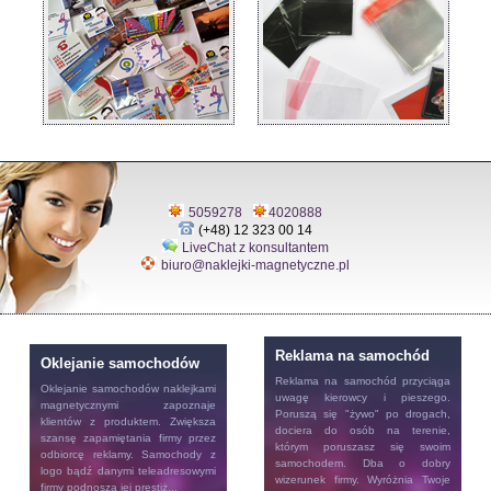
5059278
4020888
(+48) 12 323 00 14
LiveChat z konsultantem
biuro@naklejki-magnetyczne.pl
Reklama na samochód
Oklejanie samochodów
Reklama na samochód
przyciąga
Oklejanie samochodów
naklejkami
uwagę kierowcy i pieszego.
magnetycznymi zapoznaje
Poruszą się "żywo" po drogach,
klientów z produktem. Zwiększa
dociera do osób na terenie,
szansę zapamiętania firmy przez
którym poruszasz się swoim
odbiorcę reklamy. Samochody z
samochodem. Dba o dobry
logo bądź danymi teleadresowymi
wizerunek firmy. Wyróżnia Twoje
firmy podnoszą jej prestiż...