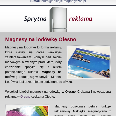
E-mail:
biuro@naklejki-magnetyczne.pl
Magnesy na lodówkę Olesno
Magnesy na lodówkę to forma reklamy,
która cieszy się coraz większym
zainteresowaniem. Pomyśl nad swoim
markowym, niewinnym produktem, który
codziennie spotyka się z okiem
potencjalnego Klienta.
Magnesy na
lodówkę
kodują się w umyśle Klienta.
Lodówka jest przedmiotem codziennego użytku.
Wysokiej jakości magnesy na lodówkę w
Olesno
. Ciekawa i nowoczesna
reklama w
Olesno
czeka na Ciebie.
Magnesy doskonale pełnią funkcję
reklamową. Naklejka magnetyczna z