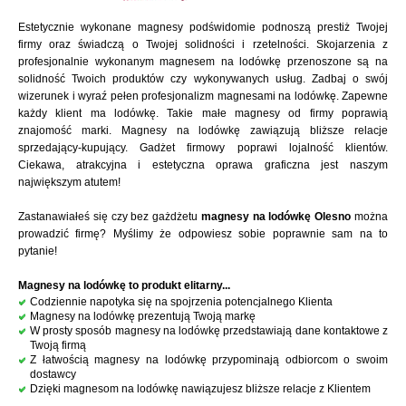
Estetycznie wykonane magnesy podświdomie podnoszą prestiż Twojej
firmy oraz świadczą o Twojej solidności i rzetelności. Skojarzenia z
profesjonalnie wykonanym magnesem na lodówkę przenoszone są na
solidność Twoich produktów czy wykonywanych usług. Zadbaj o swój
wizerunek i wyraź pełen profesjonalizm magnesami na lodówkę. Zapewne
każdy klient ma lodówkę. Takie małe magnesy od firmy poprawią
znajomość marki. Magnesy na lodówkę zawiązują bliższe relacje
sprzedający-kupujący. Gadżet firmowy poprawi lojalność klientów.
Ciekawa, atrakcyjna i estetyczna oprawa graficzna jest naszym
największym atutem!
Zastanawiałeś się czy bez gażdżetu
magnesy na lodówkę Olesno
można
prowadzić firmę? Myślimy że odpowiesz sobie poprawnie sam na to
pytanie!
Magnesy na lodówkę to produkt elitarny...
Codziennie napotyka się na spojrzenia potencjalnego Klienta
Magnesy na lodówkę prezentują Twoją markę
W prosty sposób magnesy na lodówkę przedstawiają dane kontaktowe z
Twoją firmą
Z łatwością magnesy na lodówkę przypominają odbiorcom o swoim
dostawcy
Dzięki magnesom na lodówkę nawiązujesz bliższe relacje z Klientem