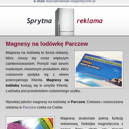
E-mail:
biuro@naklejki-magnetyczne.pl
Magnesy na lodówkę Parczew
Magnesy na lodówkę to forma reklamy,
która cieszy się coraz większym
zainteresowaniem. Pomyśl nad swoim
markowym, niewinnym produktem, który
codziennie spotyka się z okiem
potencjalnego Klienta.
Magnesy na
lodówkę
kodują się w umyśle Klienta.
Lodówka jest przedmiotem codziennego użytku.
Wysokiej jakości magnesy na lodówkę w
Parczew
. Ciekawa i nowoczesna
reklama w
Parczew
czeka na Ciebie.
Magnesy doskonale pełnią funkcję
reklamową. Naklejka magnetyczna z