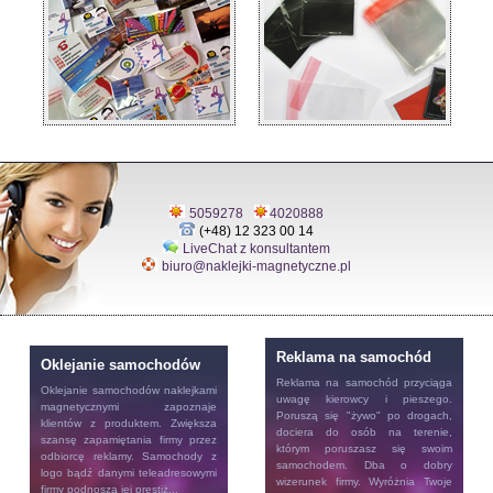
5059278
4020888
(+48) 12 323 00 14
LiveChat z konsultantem
biuro@naklejki-magnetyczne.pl
Reklama na samochód
Oklejanie samochodów
Reklama na samochód
przyciąga
Oklejanie samochodów
naklejkami
uwagę kierowcy i pieszego.
magnetycznymi zapoznaje
Poruszą się "żywo" po drogach,
klientów z produktem. Zwiększa
dociera do osób na terenie,
szansę zapamiętania firmy przez
którym poruszasz się swoim
odbiorcę reklamy. Samochody z
samochodem. Dba o dobry
logo bądź danymi teleadresowymi
wizerunek firmy. Wyróżnia Twoje
firmy podnoszą jej prestiż...