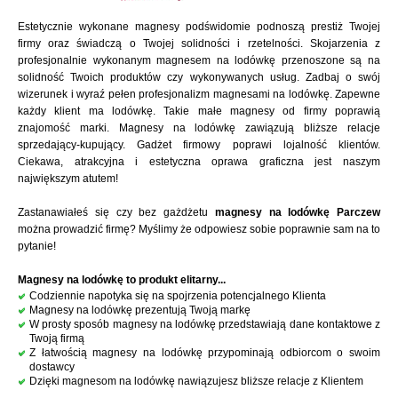
Estetycznie wykonane magnesy podświdomie podnoszą prestiż Twojej
firmy oraz świadczą o Twojej solidności i rzetelności. Skojarzenia z
profesjonalnie wykonanym magnesem na lodówkę przenoszone są na
solidność Twoich produktów czy wykonywanych usług. Zadbaj o swój
wizerunek i wyraź pełen profesjonalizm magnesami na lodówkę. Zapewne
każdy klient ma lodówkę. Takie małe magnesy od firmy poprawią
znajomość marki. Magnesy na lodówkę zawiązują bliższe relacje
sprzedający-kupujący. Gadżet firmowy poprawi lojalność klientów.
Ciekawa, atrakcyjna i estetyczna oprawa graficzna jest naszym
największym atutem!
Zastanawiałeś się czy bez gażdżetu
magnesy na lodówkę Parczew
można prowadzić firmę? Myślimy że odpowiesz sobie poprawnie sam na to
pytanie!
Magnesy na lodówkę to produkt elitarny...
Codziennie napotyka się na spojrzenia potencjalnego Klienta
Magnesy na lodówkę prezentują Twoją markę
W prosty sposób magnesy na lodówkę przedstawiają dane kontaktowe z
Twoją firmą
Z łatwością magnesy na lodówkę przypominają odbiorcom o swoim
dostawcy
Dzięki magnesom na lodówkę nawiązujesz bliższe relacje z Klientem