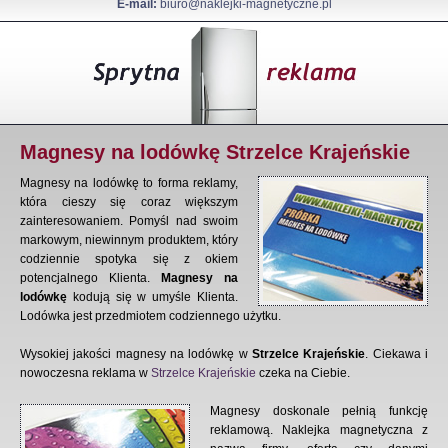
E-mail:
biuro@naklejki-magnetyczne.pl
Magnesy na lodówkę Strzelce Krajeńskie
Magnesy na lodówkę to forma reklamy,
która cieszy się coraz większym
zainteresowaniem. Pomyśl nad swoim
markowym, niewinnym produktem, który
codziennie spotyka się z okiem
potencjalnego Klienta.
Magnesy na
lodówkę
kodują się w umyśle Klienta.
Lodówka jest przedmiotem codziennego użytku.
Wysokiej jakości magnesy na lodówkę w
Strzelce Krajeńskie
. Ciekawa i
nowoczesna reklama w
Strzelce Krajeńskie
czeka na Ciebie.
Magnesy doskonale pełnią funkcję
reklamową. Naklejka magnetyczna z