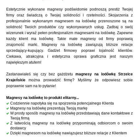
Estetycznie wykonane magnesy podświdomie podnoszą prestiż Twojej
firmy oraz świadczą o Twojej solidności i rzetelności. Skojarzenia z
profesjonalnie wykonanym magnesem na lodówkę przenoszone są na
solidność Twoich produktów czy wykonywanych usług. Zadbaj o swój
wizerunek i wyraź pełen profesjonalizm magnesami na lodówkę. Zapewne
każdy klient ma lodówkę. Takie małe magnesy od firmy poprawią
znajomość marki. Magnesy na lodówkę zawiązują bliższe relacje
sprzedający-kupujący. Gadżet firmowy poprawi lojalność klientów.
Ciekawa, atrakcyjna i estetyczna oprawa graficzna jest naszym
największym atutem!
Zastanawiałeś się czy bez gażdżetu
magnesy na lodówkę Strzelce
Krajeńskie
można prowadzić firmę? Myślimy że odpowiesz sobie
poprawnie sam na to pytanie!
Magnesy na lodówkę to produkt elitarny...
Codziennie napotyka się na spojrzenia potencjalnego Klienta
Magnesy na lodówkę prezentują Twoją markę
W prosty sposób magnesy na lodówkę przedstawiają dane kontaktowe z
Twoją firmą
Z łatwością magnesy na lodówkę przypominają odbiorcom o swoim
dostawcy
Dzięki magnesom na lodówkę nawiązujesz bliższe relacje z Klientem