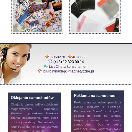
5059278
4020888
(+48) 12 323 00 14
LiveChat z konsultantem
biuro@naklejki-magnetyczne.pl
Reklama na samochód
Oklejanie samochodów
Reklama na samochód
przyciąga
Oklejanie samochodów
naklejkami
uwagę kierowcy i pieszego.
magnetycznymi zapoznaje
Poruszą się "żywo" po drogach,
klientów z produktem. Zwiększa
dociera do osób na terenie,
szansę zapamiętania firmy przez
którym poruszasz się swoim
odbiorcę reklamy. Samochody z
samochodem. Dba o dobry
logo bądź danymi teleadresowymi
wizerunek firmy. Wyróżnia Twoje
firmy podnoszą jej prestiż...