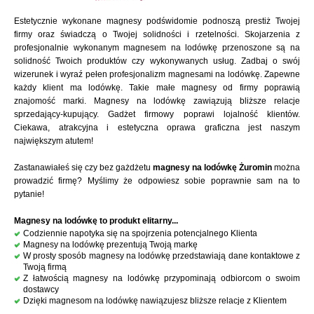
Estetycznie wykonane magnesy podświdomie podnoszą prestiż Twojej
firmy oraz świadczą o Twojej solidności i rzetelności. Skojarzenia z
profesjonalnie wykonanym magnesem na lodówkę przenoszone są na
solidność Twoich produktów czy wykonywanych usług. Zadbaj o swój
wizerunek i wyraź pełen profesjonalizm magnesami na lodówkę. Zapewne
każdy klient ma lodówkę. Takie małe magnesy od firmy poprawią
znajomość marki. Magnesy na lodówkę zawiązują bliższe relacje
sprzedający-kupujący. Gadżet firmowy poprawi lojalność klientów.
Ciekawa, atrakcyjna i estetyczna oprawa graficzna jest naszym
największym atutem!
Zastanawiałeś się czy bez gażdżetu
magnesy na lodówkę Żuromin
można
prowadzić firmę? Myślimy że odpowiesz sobie poprawnie sam na to
pytanie!
Magnesy na lodówkę to produkt elitarny...
Codziennie napotyka się na spojrzenia potencjalnego Klienta
Magnesy na lodówkę prezentują Twoją markę
W prosty sposób magnesy na lodówkę przedstawiają dane kontaktowe z
Twoją firmą
Z łatwością magnesy na lodówkę przypominają odbiorcom o swoim
dostawcy
Dzięki magnesom na lodówkę nawiązujesz bliższe relacje z Klientem