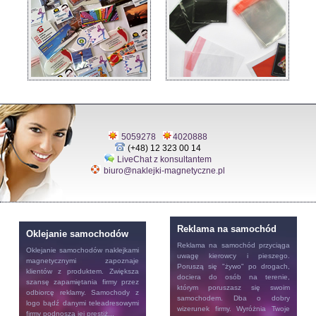
5059278
4020888
(+48) 12 323 00 14
LiveChat z konsultantem
biuro@naklejki-magnetyczne.pl
Reklama na samochód
Oklejanie samochodów
Reklama na samochód
przyciąga
Oklejanie samochodów
naklejkami
uwagę kierowcy i pieszego.
magnetycznymi zapoznaje
Poruszą się "żywo" po drogach,
klientów z produktem. Zwiększa
dociera do osób na terenie,
szansę zapamiętania firmy przez
którym poruszasz się swoim
odbiorcę reklamy. Samochody z
samochodem. Dba o dobry
logo bądź danymi teleadresowymi
wizerunek firmy. Wyróżnia Twoje
firmy podnoszą jej prestiż...