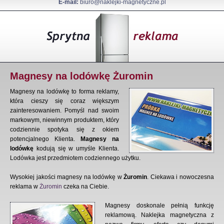
E-mail:
biuro@naklejki-magnetyczne.pl
Magnesy na lodówkę Żuromin
Magnesy na lodówkę to forma reklamy,
która cieszy się coraz większym
zainteresowaniem. Pomyśl nad swoim
markowym, niewinnym produktem, który
codziennie spotyka się z okiem
potencjalnego Klienta.
Magnesy na
lodówkę
kodują się w umyśle Klienta.
Lodówka jest przedmiotem codziennego użytku.
Wysokiej jakości magnesy na lodówkę w
Żuromin
. Ciekawa i nowoczesna
reklama w
Żuromin
czeka na Ciebie.
Magnesy doskonale pełnią funkcję
reklamową. Naklejka magnetyczna z