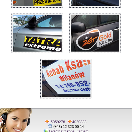
5059278
4020888
(+48) 12 323 00 14
LiveChat z konsultantem