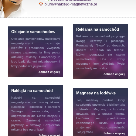
biuro@naklejki-magnetyczne.pl
Reklama na samochód
Oklejanie samochodów
Reklama na samochód
przyciąga
Oklejanie samochodów
naklejkami
uwagę kierowcy i pieszego.
magnetycznymi zapoznaje
Poruszą się "żywo" po drogach,
klientów z produktem. Zwiększa
dociera do osób na terenie,
szansę zapamiętania firmy przez
którym poruszasz się swoim
odbiorcę reklamy. Samochody z
samochodem. Dba o dobry
logo bądź danymi teleadresowymi
wizerunek firmy. Wyróżnia Twoje
firmy podnoszą jej prestiż...
samochody na drodze...
Zobacz więcej
Zobacz więcej
Naklejki na samochód
Magnesy na lodówkę
Naklejki na samochód
Twój markowy produkt, który
magnetyczne nie niszczą lakieru.
codziennie utrzymuje bliski kontakt
Naklejasz i odklejasz z karoserii
z klientem.
Magnesy na lodówkę
Twojego samochodu, w
utrwalają się w umyśle klienta.
odpowiednim dla Ciebie miejscu i
Lodówka jest przedmiotem
czasie. Zamieniaj samochód
codziennego użytku. Popraw
prywatny w firmowy. Bezpieczna
znajomość i rozpoznawalność
reklama bez ograniczeń...
Twojej marki...
Zobacz więcej
Zobacz więcej