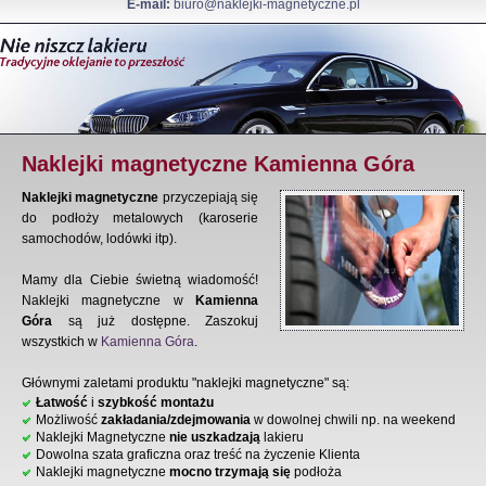
E-mail:
biuro@naklejki-magnetyczne.pl
Naklejki magnetyczne Kamienna Góra
Naklejki magnetyczne
przyczepiają się
do podłoży metalowych (karoserie
samochodów, lodówki itp).
Mamy dla Ciebie świetną wiadomość!
Naklejki magnetyczne w
Kamienna
Góra
są już dostępne. Zaszokuj
wszystkich w
Kamienna Góra
.
Głównymi zaletami produktu "naklejki magnetyczne" są:
Łatwość
i
szybkość montażu
Możliwość
zakładania/zdejmowania
w dowolnej chwili np. na weekend
Naklejki Magnetyczne
nie uszkadzają
lakieru
Dowolna szata graficzna oraz treść na życzenie Klienta
Naklejki magnetyczne
mocno trzymają się
podłoża