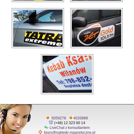
5059278
4020888
(+48) 12 323 00 14
LiveChat z konsultantem
biuro@naklejki-magnetyczne.pl