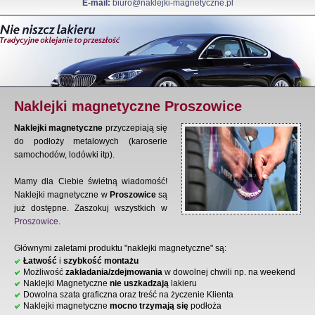
E-mail:
biuro@naklejki-magnetyczne.pl
Naklejki magnetyczne Proszowice
Naklejki magnetyczne
przyczepiają się
do podłoży metalowych (karoserie
samochodów, lodówki itp).
Mamy dla Ciebie świetną wiadomość!
Naklejki magnetyczne w
Proszowice
są
już dostępne. Zaszokuj wszystkich w
Proszowice
.
Głównymi zaletami produktu "naklejki magnetyczne" są:
Łatwość
i
szybkość montażu
Możliwość
zakładania/zdejmowania
w dowolnej chwili np. na weekend
Naklejki Magnetyczne
nie uszkadzają
lakieru
Dowolna szata graficzna oraz treść na życzenie Klienta
Naklejki magnetyczne
mocno trzymają się
podłoża