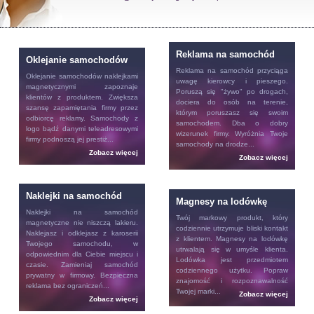
Reklama na samochód
Oklejanie samochodów
Reklama na samochód
przyciąga
Oklejanie samochodów
naklejkami
uwagę kierowcy i pieszego.
magnetycznymi zapoznaje
Poruszą się "żywo" po drogach,
klientów z produktem. Zwiększa
dociera do osób na terenie,
szansę zapamiętania firmy przez
którym poruszasz się swoim
odbiorcę reklamy. Samochody z
samochodem. Dba o dobry
logo bądź danymi teleadresowymi
wizerunek firmy. Wyróżnia Twoje
firmy podnoszą jej prestiż...
samochody na drodze...
Zobacz więcej
Zobacz więcej
Naklejki na samochód
Magnesy na lodówkę
Naklejki na samochód
Twój markowy produkt, który
magnetyczne nie niszczą lakieru.
codziennie utrzymuje bliski kontakt
Naklejasz i odklejasz z karoserii
z klientem.
Magnesy na lodówkę
Twojego samochodu, w
utrwalają się w umyśle klienta.
odpowiednim dla Ciebie miejscu i
Lodówka jest przedmiotem
czasie. Zamieniaj samochód
codziennego użytku. Popraw
prywatny w firmowy. Bezpieczna
znajomość i rozpoznawalność
reklama bez ograniczeń...
Twojej marki...
Zobacz więcej
Zobacz więcej