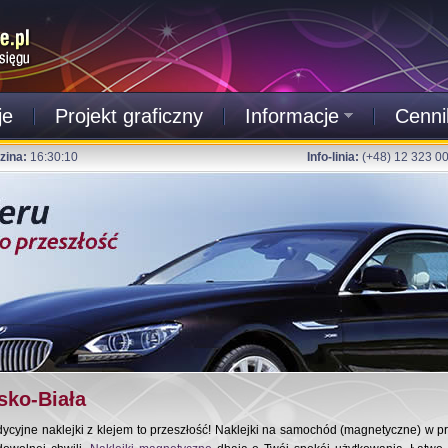
je
Projekt graficzny
Informacje
Cenni
zina:
16:30:11
Info-linia:
(+48) 12 323 0
sko-Biała
dycyjne naklejki z klejem to przeszłość! Naklejki na samochód (magnetyczne) w p