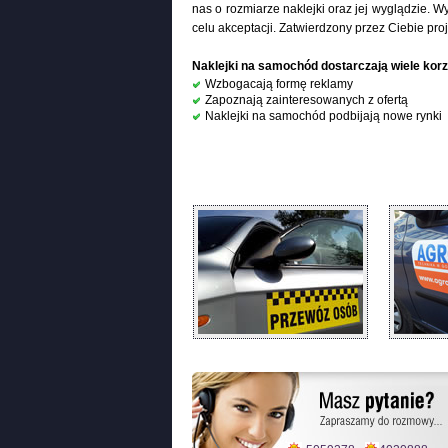
nas o rozmiarze naklejki oraz jej wyglądzie. 
celu akceptacji. Zatwierdzony przez Ciebie proje
Naklejki na samochód dostarczają wiele kor
Wzbogacają formę reklamy
Zapoznają zainteresowanych z ofertą
Naklejki na samochód podbijają nowe rynki