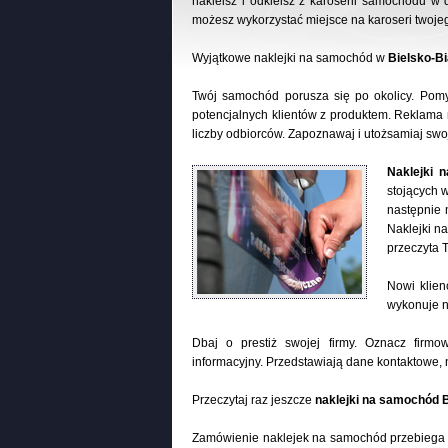
nakleisz i odkleisz z karoserii samochodu w 
możesz wykorzystać miejsce na karoseri twoj
Wyjątkowe naklejki na samochód w
Bielsko-Bi
Twój samochód porusza się po okolicy. Pom
potencjalnych klientów z produktem. Reklama 
liczby odbiorców. Zapoznawaj i utożsamiaj swo
Naklejki 
stojących 
następnie 
Naklejki n
przeczyta 
Nowi klien
wykonuje n
Dbaj o prestiż swojej firmy. Oznacz firm
informacyjny. Przedstawiają dane kontaktowe, n
Przeczytaj raz jeszcze
naklejki na samochód B
Zamówienie naklejek na samochód przebiega 