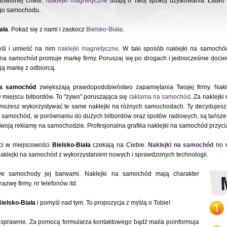
dowolnej chwili.
Naklejki magnetyczne
dbają o Twój spokój użytkowania. Łatwo 
ego samochodu.
ała
. Pokaż się z nami i zaskocz
Bielsko-Biała
.
yśl i umieść na nim
naklejki magnetyczne
. W taki sposób naklejki na samochó
na samochód promuje markę firmy. Poruszaj się po drogach i jednocześnie docie
ją markę z odbiorcą.
na samochód
zwiększają prawdopodobieństwo zapamiętania Twojej firmy. Nak
w miejscu bilbordów. To "żywo" poruszająca się
raklama na samochód
. Za naklejk
możesz wykorzystywać te same naklejki na różnych samochodach. Ty decydujesz 
a samochód, w porównaniu do dużych bilbordów oraz spotów radiowych, są tańsze. 
Twoją reklamę na samochodzie. Profesjonalna grafika naklejki na samochód przyc
ci w miejscowości
Bielsko-Biała
czekają na Ciebie.
Naklejki na samochód
no n
aklejki na samochód z wykorzystaniem nowych i sprawdzonych technologii.
owe samochody jej barwami. Naklejki na samochód mają charakter
azwę firmy, nr telefonów itd.
ielsko-Biała
i pomyśl nad tym. To propozycja z myślą o Tobie!
sprawnie. Za pomocą formularza kontaktowego bądź maila poinformuja