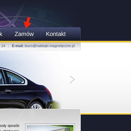
k
Zamów
Kontakt
0 14
|
E-mail:
biuro@naklejki-magnetyczne.pl
rosty sposób