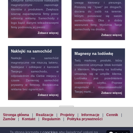
Oklejanie samochodów
naklejkami
uwagę kierowcy i pieszego.
magnetycznymi zapoznaje
Poruszą się "żywo" po drogach,
klientów z produktem. Zwiększa
dociera do osób na terenie,
szansę zapamiętania firmy przez
którym poruszasz się swoim
odbiorcę reklamy. Samochody z
samochodem. Dba o dobry
logo bądź danymi teleadresowymi
wizerunek firmy. Wyróżnia Twoje
firmy podnoszą jej prestiż...
samochody na drodze...
Zobacz więcej
Zobacz więcej
Naklejki na samochód
Magnesy na lodówkę
Naklejki na samochód
Twój markowy produkt, który
magnetyczne nie niszczą lakieru.
codziennie utrzymuje bliski kontakt
Naklejasz i odklejasz z karoserii
z klientem.
Magnesy na lodówkę
Twojego samochodu, w
utrwalają się w umyśle klienta.
odpowiednim dla Ciebie miejscu i
Lodówka jest przedmiotem
czasie. Zamieniaj samochód
codziennego użytku. Popraw
prywatny w firmowy. Bezpieczna
znajomość i rozpoznawalność
reklama bez ograniczeń...
Twojej marki...
Zobacz więcej
Zobacz więcej
Stronga główna
|
Realizacje
|
Projekty
|
Informacje
|
Cennik
|
Zamów
|
Kontakt
|
Regulamin
|
Polityka prywatności
Ta strona korzysta z
coockies
aby świadczyć usługi na