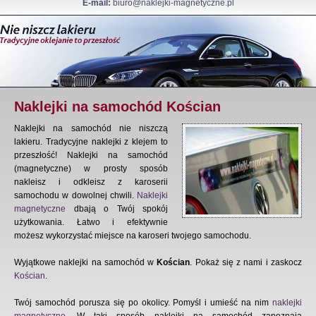
E-mail:
biuro@naklejki-magnetyczne.pl
Naklejki na samochód Kościan
Naklejki na samochód nie niszczą
lakieru. Tradycyjne naklejki z klejem to
przeszłość! Naklejki na samochód
(magnetyczne) w prosty sposób
nakleisz i odkleisz z karoserii
samochodu w dowolnej chwili.
Naklejki
magnetyczne
dbają o Twój spokój
użytkowania. Łatwo i efektywnie
możesz wykorzystać miejsce na karoseri twojego samochodu.
Wyjątkowe naklejki na samochód w
Kościan
. Pokaż się z nami i zaskocz
Kościan
.
Twój samochód porusza się po okolicy. Pomyśl i umieść na nim
naklejki