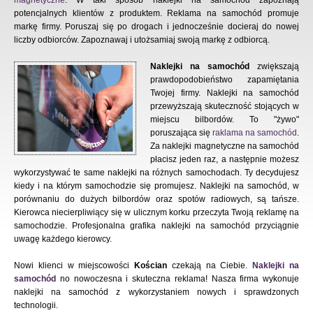
magnetyczne
. W taki sposób naklejki na samochód zapoznają
potencjalnych klientów z produktem. Reklama na samochód promuje
markę firmy. Poruszaj się po drogach i jednocześnie docieraj do nowej
liczby odbiorców. Zapoznawaj i utożsamiaj swoją markę z odbiorcą.
Naklejki na samochód
zwiększają
prawdopodobieństwo zapamiętania
Twojej firmy. Naklejki na samochód
przewyższają skuteczność stojących w
miejscu bilbordów. To "żywo"
poruszająca się
raklama na samochód
.
Za naklejki magnetyczne na samochód
płacisz jeden raz, a następnie możesz
wykorzystywać te same naklejki na różnych samochodach. Ty decydujesz
kiedy i na którym samochodzie się promujesz. Naklejki na samochód, w
porównaniu do dużych bilbordów oraz spotów radiowych, są tańsze.
Kierowca niecierpliwiący się w ulicznym korku przeczyta Twoją reklamę na
samochodzie. Profesjonalna grafika naklejki na samochód przyciągnie
uwagę każdego kierowcy.
Nowi klienci w miejscowości
Kościan
czekają na Ciebie.
Naklejki na
samochód
no nowoczesna i skuteczna reklama! Nasza firma wykonuje
naklejki na samochód z wykorzystaniem nowych i sprawdzonych
technologii.