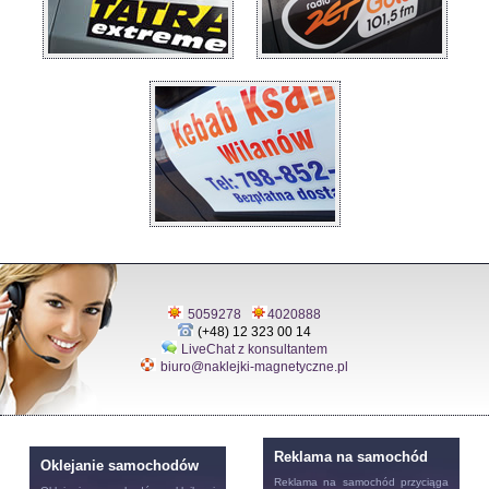
5059278
4020888
(+48) 12 323 00 14
LiveChat z konsultantem
biuro@naklejki-magnetyczne.pl
Reklama na samochód
Oklejanie samochodów
Reklama na samochód
przyciąga