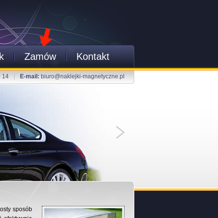
k
Zamów
Kontakt
0 14
|
E-mail:
biuro@naklejki-magnetyczne.pl
rosty sposób