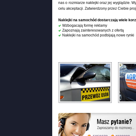
nas o rozmiarze naklejki oraz jej wyglądzie. 
celu akceptacji. Zatwierdzony przez Ciebie proje
Naklejki na samochód dostarczają wiele kor
Wzbogacają formę reklamy
Zapoznają zainteresowanych z ofertą
Naklejki na samochód podbijają nowe rynki