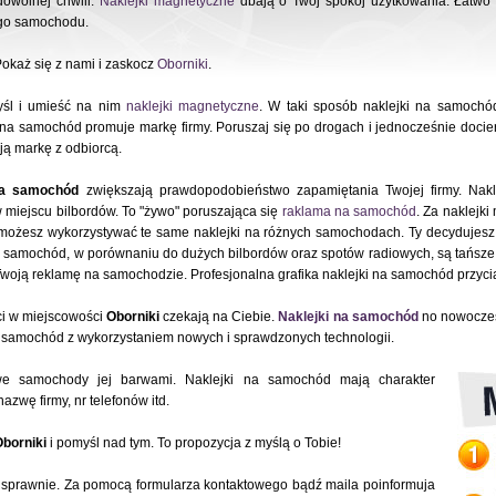
dowolnej chwili.
Naklejki magnetyczne
dbają o Twój spokój użytkowania. Łatwo 
ego samochodu.
Pokaż się z nami i zaskocz
Oborniki
.
yśl i umieść na nim
naklejki magnetyczne
. W taki sposób naklejki na samochó
na samochód promuje markę firmy. Poruszaj się po drogach i jednocześnie docie
ją markę z odbiorcą.
na samochód
zwiększają prawdopodobieństwo zapamiętania Twojej firmy. Nak
w miejscu bilbordów. To "żywo" poruszająca się
raklama na samochód
. Za naklejk
możesz wykorzystywać te same naklejki na różnych samochodach. Ty decydujesz 
a samochód, w porównaniu do dużych bilbordów oraz spotów radiowych, są tańsze. 
Twoją reklamę na samochodzie. Profesjonalna grafika naklejki na samochód przyc
ci w miejscowości
Oborniki
czekają na Ciebie.
Naklejki na samochód
no nowoczes
a samochód z wykorzystaniem nowych i sprawdzonych technologii.
owe samochody jej barwami. Naklejki na samochód mają charakter
azwę firmy, nr telefonów itd.
borniki
i pomyśl nad tym. To propozycja z myślą o Tobie!
sprawnie. Za pomocą formularza kontaktowego bądź maila poinformuja