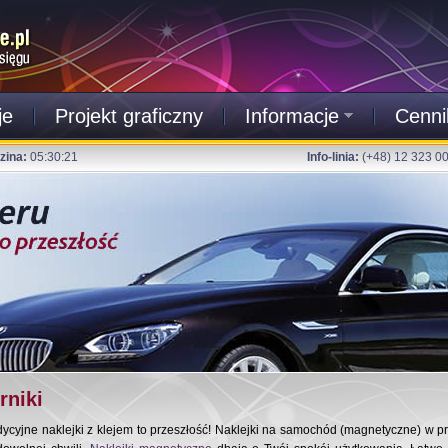
je
Projekt graficzny
Informacje
Cenni
zina:
05:30:21
Info-linia:
(+48) 12 323 0
rniki
dycyjne naklejki z klejem to przeszłość! Naklejki na samochód (magnetyczne) w p