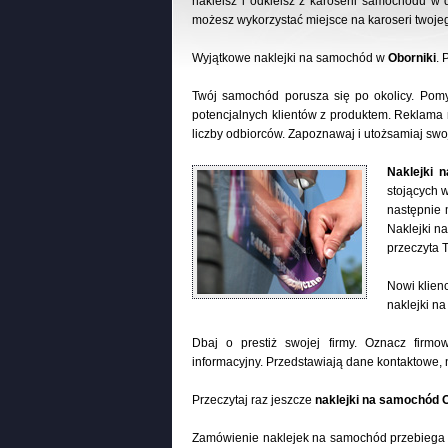
nakleisz i odkleisz z karoserii samochodu w 
możesz wykorzystać miejsce na karoseri twoj
Wyjątkowe naklejki na samochód w
Oborniki
. 
Twój samochód porusza się po okolicy. Pom
potencjalnych klientów z produktem. Reklama 
liczby odbiorców. Zapoznawaj i utożsamiaj swo
Naklejki 
stojących 
następnie 
Naklejki n
przeczyta 
Nowi klien
naklejki n
Dbaj o prestiż swojej firmy. Oznacz firm
informacyjny. Przedstawiają dane kontaktowe, n
Przeczytaj raz jeszcze
naklejki na samochód O
Zamówienie naklejek na samochód przebiega 