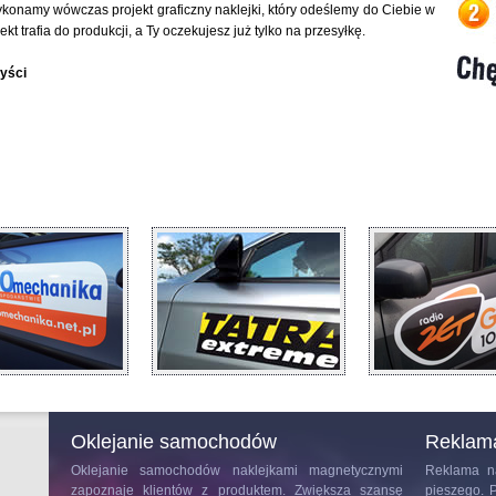
Wykonamy wówczas projekt graficzny naklejki, który odeślemy do Ciebie w
kt trafia do produkcji, a Ty oczekujesz już tylko na przesyłkę.
zyści
Oklejanie samochodów
Reklam
Oklejanie samochodów
naklejkami magnetycznymi
Reklama n
zapoznaje klientów z produktem. Zwiększa szansę
pieszego. 