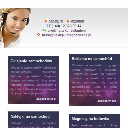
5059278
4020888
(+48) 12 323 00 14
LiveChat z konsultantem
biuro@naklejki-magnetyczne.pl
Reklama na samochód
Oklejanie samochodów
Reklama na samochód
przyciąga
Oklejanie samochodów
naklejkami
uwagę kierowcy i pieszego.
magnetycznymi zapoznaje
Poruszą się "żywo" po drogach,
klientów z produktem. Zwiększa
dociera do osób na terenie,
szansę zapamiętania firmy przez
którym poruszasz się swoim
odbiorcę reklamy. Samochody z
samochodem. Dba o dobry
logo bądź danymi teleadresowymi
wizerunek firmy. Wyróżnia Twoje
firmy podnoszą jej prestiż...
samochody na drodze...
Zobacz więcej
Zobacz więcej
Naklejki na samochód
Magnesy na lodówkę
Naklejki na samochód
Twój markowy produkt, który
magnetyczne nie niszczą lakieru.