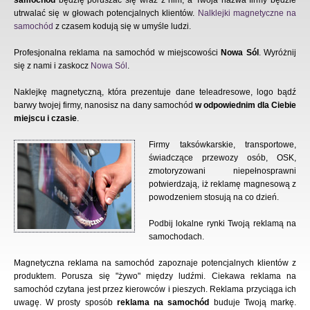
samochód
będzię poruszać się wraz z nim, a Twoja nazwa firmy będzie
utrwalać się w głowach potencjalnych klientów.
Nalklejki magnetyczne na
samochód
z czasem kodują się w umyśle ludzi.
Profesjonalna reklama na samochód w miejscowości
Nowa Sól
. Wyróżnij
się z nami i zaskocz
Nowa Sól
.
Naklejkę magnetyczną, która prezentuje dane teleadresowe, logo bądź
barwy twojej firmy, nanosisz na dany samochód
w odpowiednim dla Ciebie
miejscu i czasie
.
Firmy taksówkarskie, transportowe,
świadczące przewozy osób, OSK,
zmotoryzowani niepełnosprawni
potwierdzają, iż reklamę magnesową z
powodzeniem stosują na co dzień.
Podbij lokalne rynki Twoją reklamą na
samochodach.
Magnetyczna reklama na samochód zapoznaje potencjalnych klientów z
produktem. Porusza się "żywo" między ludźmi. Ciekawa reklama na
samochód czytana jest przez kierowców i pieszych. Reklama przyciąga ich
uwagę. W prosty sposób
reklama na samochód
buduje Twoją markę.