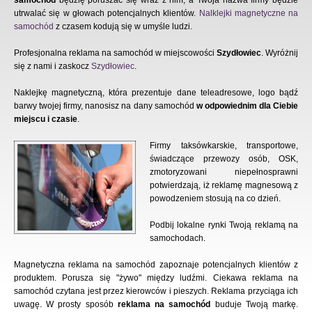
samochód
będzię poruszać się wraz z nim, a Twoja nazwa firmy będzie
utrwalać się w głowach potencjalnych klientów.
Nalklejki magnetyczne na
samochód
z czasem kodują się w umyśle ludzi.
Profesjonalna reklama na samochód w miejscowości
Szydłowiec
. Wyróżnij
się z nami i zaskocz
Szydłowiec
.
Naklejkę magnetyczną, która prezentuje dane teleadresowe, logo bądź
barwy twojej firmy, nanosisz na dany samochód
w odpowiednim dla Ciebie
miejscu i czasie
.
Firmy taksówkarskie, transportowe,
świadczące przewozy osób, OSK,
zmotoryzowani niepełnosprawni
potwierdzają, iż reklamę magnesową z
powodzeniem stosują na co dzień.
Podbij lokalne rynki Twoją reklamą na
samochodach.
Magnetyczna reklama na samochód zapoznaje potencjalnych klientów z
produktem. Porusza się "żywo" między ludźmi. Ciekawa reklama na
samochód czytana jest przez kierowców i pieszych. Reklama przyciąga ich
uwagę. W prosty sposób
reklama na samochód
buduje Twoją markę.