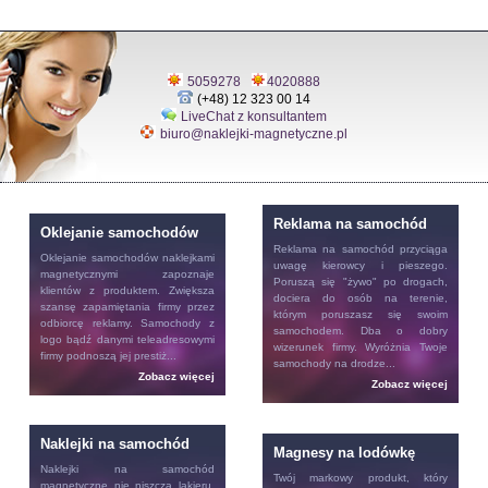
5059278
4020888
(+48) 12 323 00 14
LiveChat z konsultantem
biuro@naklejki-magnetyczne.pl
Reklama na samochód
Oklejanie samochodów
Reklama na samochód
przyciąga
Oklejanie samochodów
naklejkami
uwagę kierowcy i pieszego.
magnetycznymi zapoznaje
Poruszą się "żywo" po drogach,
klientów z produktem. Zwiększa
dociera do osób na terenie,
szansę zapamiętania firmy przez
którym poruszasz się swoim
odbiorcę reklamy. Samochody z
samochodem. Dba o dobry
logo bądź danymi teleadresowymi
wizerunek firmy. Wyróżnia Twoje
firmy podnoszą jej prestiż...
samochody na drodze...
Zobacz więcej
Zobacz więcej
Naklejki na samochód
Magnesy na lodówkę
Naklejki na samochód
Twój markowy produkt, który
magnetyczne nie niszczą lakieru.