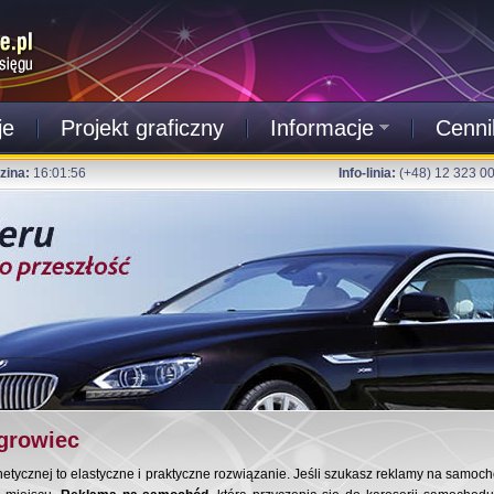
je
Projekt graficzny
Informacje
Cenni
zina:
16:01:57
Info-linia:
(+48) 12 323 0
growiec
ycznej to elastyczne i praktyczne rozwiązanie. Jeśli szukasz reklamy na samochó