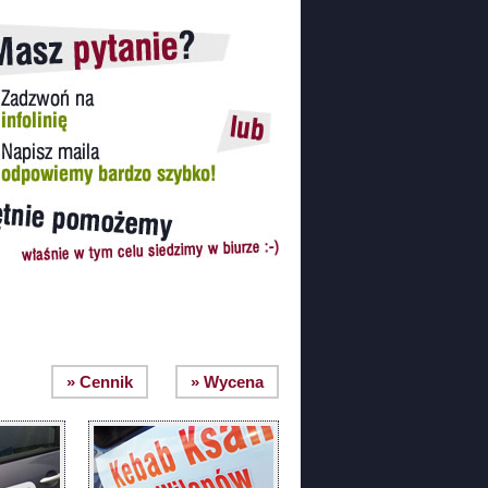
» Cennik
» Wycena