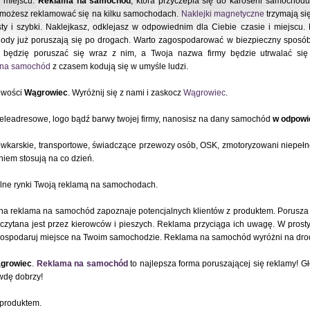
m miejscu.
Reklama na samochód
, która przyczepia się do karoserii samocho
i możesz reklamować się na kilku samochodach.
Naklejki magnetyczne
trzymają się
ty i szybki. Naklejkasz, odklejasz w odpowiednim dla Ciebie czasie i miejscu
ody już poruszają się po drogach. Warto zagospodarować w biezpieczny sposób
będzię poruszać się wraz z nim, a Twoja nazwa firmy będzie utrwalać si
e na samochód
z czasem kodują się w umyśle ludzi.
owości
Wągrowiec
. Wyróżnij się z nami i zaskocz
Wągrowiec
.
teleadresowe, logo bądź barwy twojej firmy, nanosisz na dany samochód
w odpowie
ówkarskie, transportowe, świadczące przewozy osób, OSK, zmotoryzowani niepeł
iem stosują na co dzień.
alne rynki Twoją reklamą na samochodach.
a reklama na samochód zapoznaje potencjalnych klientów z produktem. Porusza 
zytana jest przez kierowców i pieszych. Reklama przyciąga ich uwagę. W pros
ospodaruj miejsce na Twoim samochodzie. Reklama na samochód wyróżni na drod
growiec
.
Reklama na samochód
to najlepsza forma poruszającej się reklamy!
wdę dobrzy!
 produktem.