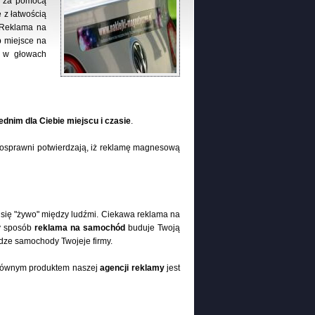
du za pomocą
 z łatwością
. Reklama na
 miejsce na
ę w głowach
dnim dla Ciebie miejscu i czasie
.
nosprawni potwierdzają, iż reklamę magnesową
się "żywo" między ludźmi. Ciekawa reklama na
ty sposób
reklama na samochód
buduje Twoją
ze samochody Twojeje firmy.
 Głównym produktem naszej
agencji reklamy
jest