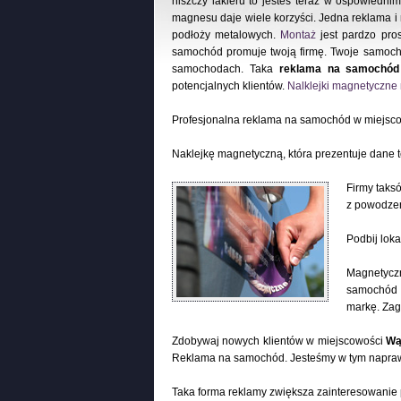
niszczy lakieru to jesteś teraz w ospowiedni
magnesu daje wiele korzyści. Jedna reklama 
podłoży metalowych.
Montaż
jest pardzo pros
samochód promuje twoją firmę. Twoje samoch
samochodach. Taka
reklama na samochód
potencjalnych klientów.
Nalklejki magnetyczn
Profesjonalna reklama na samochód w miejsc
Naklejkę magnetyczną, która prezentuje dane 
Firmy taks
z powodzen
Podbij lok
Magnetyczn
samochód c
markę. Zag
Zdobywaj nowych klientów w miejscowości
Wą
Reklama na samochód. Jesteśmy w tym napra
Taka forma reklamy zwiększa zainteresowanie