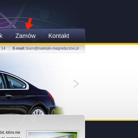
k
Zamów
Kontakt
0 14
|
E-mail:
biuro@naklejki-magnetyczne.pl
d, która nie