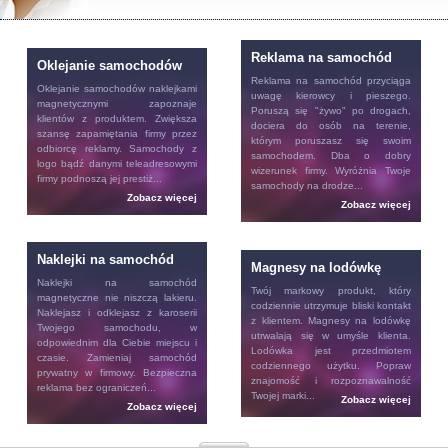
Reklama na samochód
Oklejanie samochodów
Reklama na samochód
przyciąga
Oklejanie samochodów
naklejkami
uwagę kierowcy i pieszego.
magnetycznymi zapoznaje
Poruszą się "żywo" po drogach,
klientów z produktem. Zwiększa
dociera do osób na terenie,
szansę zapamiętania firmy przez
którym poruszasz się swoim
odbiorcę reklamy. Samochody z
samochodem. Dba o dobry
logo bądź danymi teleadresowymi
wizerunek firmy. Wyróżnia Twoje
firmy podnoszą jej prestiż...
samochody na drodze...
Zobacz więcej
Zobacz więcej
Naklejki na samochód
Magnesy na lodówkę
Naklejki na samochód
Twój markowy produkt, który
magnetyczne nie niszczą lakieru.
codziennie utrzymuje bliski kontakt
Naklejasz i odklejasz z karoserii
z klientem.
Magnesy na lodówkę
Twojego samochodu, w
utrwalają się w umyśle klienta.
odpowiednim dla Ciebie miejscu i
Lodówka jest przedmiotem
czasie. Zamieniaj samochód
codziennego użytku. Popraw
prywatny w firmowy. Bezpieczna
znajomość i rozpoznawalność
reklama bez ograniczeń...
Twojej marki...
Zobacz więcej
Zobacz więcej