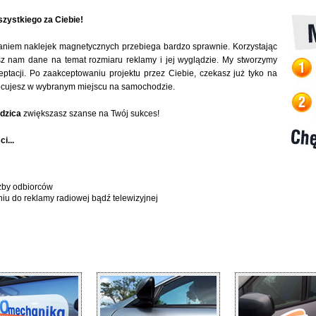
zystkiego za Ciebie!
aniem naklejek magnetycznych przebiega bardzo sprawnie. Korzystając
sz nam dane na temat rozmiaru reklamy i jej wyglądzie. My stworzymy
eptacji. Po zaakceptowaniu projektu przez Ciebie, czekasz już tyko na
 mocujesz w wybranym miejscu na samochodzie.
dzica
zwiększasz szanse na Twój sukces!
i...
zby odbiorców
niu do reklamy radiowej bądź telewizyjnej