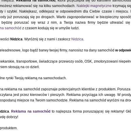
m miejscu.
Reklama na samochód
, która przyczepia się do karoserii samocho
i możesz reklamować się na kilku samochodach.
Naklejki magnetyczne
trzymają się
ty i szybki. Naklejkasz, odklejasz w odpowiednim dla Ciebie czasie i miejscu
ody już poruszają się po drogach. Warto zagospodarować w biezpieczny sposób
będzię poruszać się wraz z nim, a Twoja nazwa firmy będzie utrwalać si
e na samochód
z czasem kodują się w umyśle ludzi.
owości
Nidzica
. Wyróżnij się z nami i zaskocz
Nidzica
.
teleadresowe, logo bądź barwy twojej firmy, nanosisz na dany samochód
w odpowie
ówkarskie, transportowe, świadczące przewozy osób, OSK, zmotoryzowani niepeł
iem stosują na co dzień.
alne rynki Twoją reklamą na samochodach.
a reklama na samochód zapoznaje potencjalnych klientów z produktem. Porusza 
zytana jest przez kierowców i pieszych. Reklama przyciąga ich uwagę. W pros
ospodaruj miejsce na Twoim samochodzie. Reklama na samochód wyróżni na drod
idzica
.
Reklama na samochód
to najlepsza forma poruszającej się reklamy! 
wdę dobrzy!
 produktem.