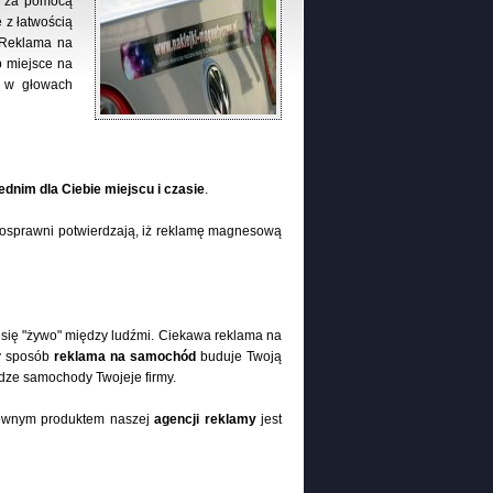
du za pomocą
 z łatwością
. Reklama na
 miejsce na
ę w głowach
dnim dla Ciebie miejscu i czasie
.
nosprawni potwierdzają, iż reklamę magnesową
się "żywo" między ludźmi. Ciekawa reklama na
ty sposób
reklama na samochód
buduje Twoją
ze samochody Twojeje firmy.
Głównym produktem naszej
agencji reklamy
jest