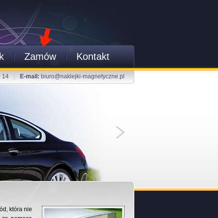
k
Zamów
Kontakt
0 14
|
E-mail:
biuro@naklejki-magnetyczne.pl
d, która nie