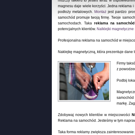
niszczy lakieru to jesteś teraz w ospowiedni
magnesu daje wiele korzyści. Jedna reklama 
podłoży metalowych.
Montaż
jest pardzo pros
samochód promuje twoją firmę. Twoje samoch
samochodach. Taka
reklama na samochód
potencjalnych klientów.
Nalklejki magnetyczn
Profesjonalna reklama na samochód w miejsc
Naklejkę magnetyczną, która prezentuje dane 
Firmy taks
z powodzen
Podbij lok
Magnetyczn
samochód c
markę. Zag
Zdobywaj nowych klientów w miejscowości
N
Reklama na samochód. Jesteśmy w tym napra
Taka forma reklamy zwiększa zainteresowanie