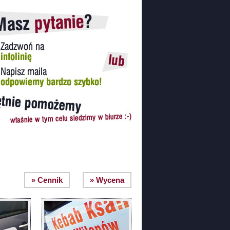
» Cennik
» Wycena