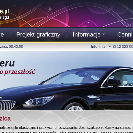
je
Projekt graficzny
Informacje
Cenni
zina:
08:43:01
Info-linia:
(+48) 12 323 0
zica
ycznej to elastyczne i praktyczne rozwiązanie. Jeśli szukasz reklamy na samochó