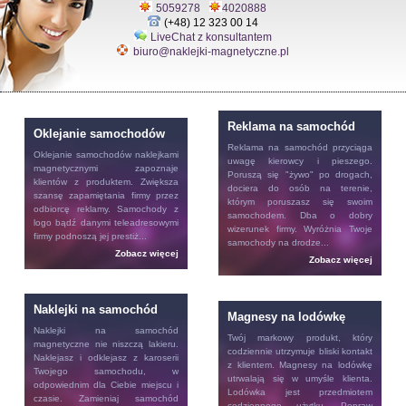
5059278
4020888
(+48) 12 323 00 14
LiveChat z konsultantem
biuro@naklejki-magnetyczne.pl
Reklama na samochód
Oklejanie samochodów
Reklama na samochód
przyciąga
Oklejanie samochodów
naklejkami
uwagę kierowcy i pieszego.
magnetycznymi zapoznaje
Poruszą się "żywo" po drogach,
klientów z produktem. Zwiększa
dociera do osób na terenie,
szansę zapamiętania firmy przez
którym poruszasz się swoim
odbiorcę reklamy. Samochody z
samochodem. Dba o dobry
logo bądź danymi teleadresowymi
wizerunek firmy. Wyróżnia Twoje
firmy podnoszą jej prestiż...
samochody na drodze...
Zobacz więcej
Zobacz więcej
Naklejki na samochód
Magnesy na lodówkę
Naklejki na samochód
Twój markowy produkt, który
magnetyczne nie niszczą lakieru.
codziennie utrzymuje bliski kontakt
Naklejasz i odklejasz z karoserii
z klientem.
Magnesy na lodówkę
Twojego samochodu, w
utrwalają się w umyśle klienta.
odpowiednim dla Ciebie miejscu i
Lodówka jest przedmiotem
czasie. Zamieniaj samochód
codziennego użytku. Popraw