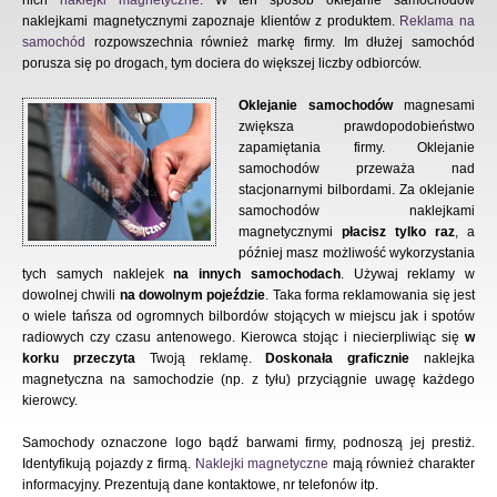
nich
naklejki magnetyczne
. W ten sposób oklejanie samochodów
naklejkami magnetycznymi zapoznaje klientów z produktem.
Reklama na
samochód
rozpowszechnia również markę firmy. Im dłużej samochód
porusza się po drogach, tym dociera do większej liczby odbiorców.
Oklejanie samochodów
magnesami
zwiększa prawdopodobieństwo
zapamiętania firmy. Oklejanie
samochodów przeważa nad
stacjonarnymi bilbordami. Za oklejanie
samochodów naklejkami
magnetycznymi
płacisz tylko raz
, a
później masz możliwość wykorzystania
tych samych naklejek
na innych samochodach
. Używaj reklamy w
dowolnej chwili
na dowolnym pojeździe
. Taka forma reklamowania się jest
o wiele tańsza od ogromnych bilbordów stojących w miejscu jak i spotów
radiowych czy czasu antenowego. Kierowca stojąc i niecierpliwiąc się
w
korku przeczyta
Twoją reklamę.
Doskonała graficznie
naklejka
magnetyczna na samochodzie (np. z tyłu) przyciągnie uwagę każdego
kierowcy.
Samochody oznaczone logo bądź barwami firmy, podnoszą jej prestiż.
Identyfikują pojazdy z firmą.
Naklejki magnetyczne
mają również charakter
informacyjny. Prezentują dane kontaktowe, nr telefonów itp.