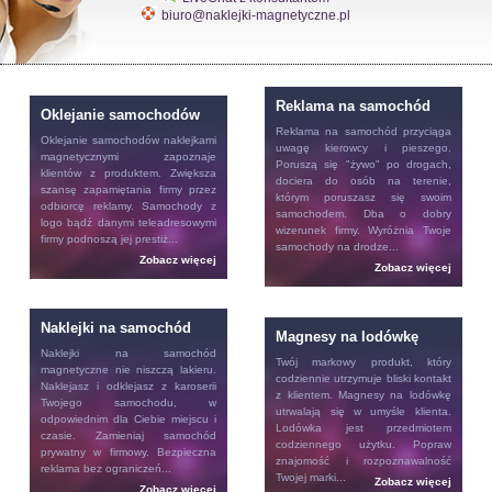
biuro@naklejki-magnetyczne.pl
Reklama na samochód
Oklejanie samochodów
Reklama na samochód
przyciąga
Oklejanie samochodów
naklejkami
uwagę kierowcy i pieszego.
magnetycznymi zapoznaje
Poruszą się "żywo" po drogach,
klientów z produktem. Zwiększa
dociera do osób na terenie,
szansę zapamiętania firmy przez
którym poruszasz się swoim
odbiorcę reklamy. Samochody z
samochodem. Dba o dobry
logo bądź danymi teleadresowymi
wizerunek firmy. Wyróżnia Twoje
firmy podnoszą jej prestiż...
samochody na drodze...
Zobacz więcej
Zobacz więcej
Naklejki na samochód
Magnesy na lodówkę
Naklejki na samochód
Twój markowy produkt, który
magnetyczne nie niszczą lakieru.
codziennie utrzymuje bliski kontakt
Naklejasz i odklejasz z karoserii
z klientem.
Magnesy na lodówkę
Twojego samochodu, w
utrwalają się w umyśle klienta.
odpowiednim dla Ciebie miejscu i
Lodówka jest przedmiotem
czasie. Zamieniaj samochód
codziennego użytku. Popraw
prywatny w firmowy. Bezpieczna
znajomość i rozpoznawalność
reklama bez ograniczeń...
Twojej marki...
Zobacz więcej
Zobacz więcej