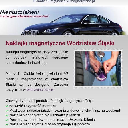
E-mail:
biuro@naklejki-magnetyczne.pl
Naklejki magnetyczne Wodzisław Śląski
Naklejki magnetyczne
przyczepiają się
do podłoży metalowych (karoserie
samochodów, lodówki itp).
Mamy dla Ciebie świetną wiadomość!
Naklejki magnetyczne w
Wodzisław
Śląski
są już dostępne. Zaszokuj
wszystkich w
Wodzisław Śląski
.
Głównymi zaletami produktu "naklejki magnetyczne" są:
Łatwość
i
szybkość montażu
Możliwość
zakładania/zdejmowania
w dowolnej chwili np. na weekend
Naklejki Magnetyczne
nie uszkadzają
lakieru
Dowolna szata graficzna oraz treść na życzenie Klienta
Naklejki magnetyczne
mocno trzymają się
podłoża