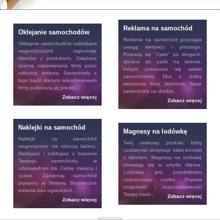
Reklama na samochód
Oklejanie samochodów
Reklama na samochód
przyciąga
Oklejanie samochodów
naklejkami
uwagę kierowcy i pieszego.
magnetycznymi zapoznaje
Poruszą się "żywo" po drogach,
klientów z produktem. Zwiększa
dociera do osób na terenie,
szansę zapamiętania firmy przez
którym poruszasz się swoim
odbiorcę reklamy. Samochody z
samochodem. Dba o dobry
logo bądź danymi teleadresowymi
wizerunek firmy. Wyróżnia Twoje
firmy podnoszą jej prestiż...
samochody na drodze...
Zobacz więcej
Zobacz więcej
Naklejki na samochód
Magnesy na lodówkę
Naklejki na samochód
Twój markowy produkt, który
magnetyczne nie niszczą lakieru.
codziennie utrzymuje bliski kontakt
Naklejasz i odklejasz z karoserii
z klientem.
Magnesy na lodówkę
Twojego samochodu, w
utrwalają się w umyśle klienta.
odpowiednim dla Ciebie miejscu i
Lodówka jest przedmiotem
czasie. Zamieniaj samochód
codziennego użytku. Popraw
prywatny w firmowy. Bezpieczna
znajomość i rozpoznawalność
reklama bez ograniczeń...
Twojej marki...
Zobacz więcej
Zobacz więcej