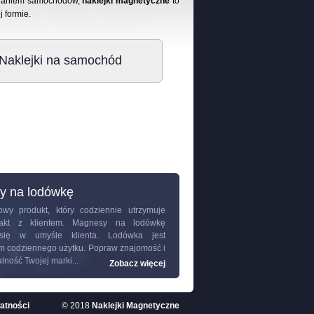
klejaniem samochodów,
naklejki magnetyczne
to
j formie.
Naklejki na samochód
y na lodówkę
wy produkt, który codziennie utrzymuje
ntakt z klientem.
Magnesy na lodówkę
 się w umyśle klienta. Lodówka jest
m codziennego użytku. Popraw znajomość i
ność Twojej marki...
Zobacz więcej
watności
© 2018
Naklejki Magnetyczne