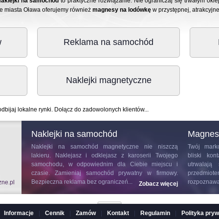
aklejki na samochód
to praktyczne rozwiązanie. Nie ograniczaj się trwałym o
ie miasta Oława oferujemy również
magnesy na lodówkę
w przystępnej, atrakcyjne
w
Reklama na samochód
Naklejki magnetyczne
odbijaj lokalne rynki. Dołącz do zadowolonych klientów...
Naklejki na samochód
Magnes
rowcy i
Naklejki na samochód
magnetyczne nie niszczą
Twój marko
ciera do
lakieru. Naklejasz i odklejasz z karoserii Twojego
bliski ko
ę swoim
samochodu, w odpowiednim dla Ciebie miejscu i
utrwalają
Wyróżnia
czasie. Zamieniaj samochód prywatny w firmowy.
przedmiote
Bezpieczna reklama bez ograniczeń...
rozpoznawal
zne.pl
z więcej
Zobacz więcej
Informacje
|
Cennik
|
Zamów
|
Kontakt
|
Regulamin
|
Polityka pry