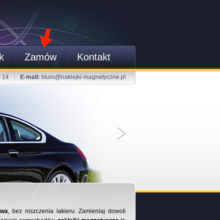
k
Zamów
Kontakt
0 14
|
E-mail:
biuro@naklejki-magnetyczne.pl
awa
, bez niszczenia lakieru. Zamieniaj dowoli