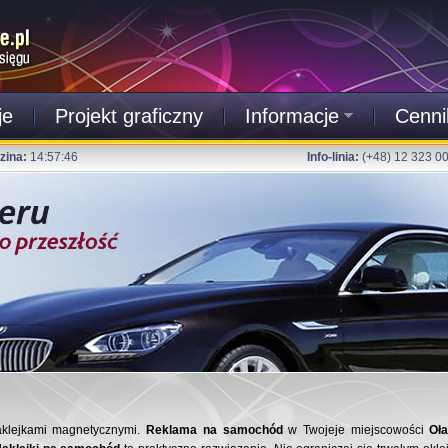
je
Projekt graficzny
Informacje
Cenni
zina:
14:57:46
Info-linia:
(+48) 12 323 0
klejkami magnetycznymi.
Reklama na samochód
w Twojeje miejscowości
Oł