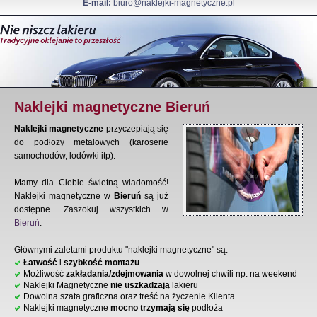
E-mail:
biuro@naklejki-magnetyczne.pl
Naklejki magnetyczne Bieruń
Naklejki magnetyczne
przyczepiają się
do podłoży metalowych (karoserie
samochodów, lodówki itp).
Mamy dla Ciebie świetną wiadomość!
Naklejki magnetyczne w
Bieruń
są już
dostępne. Zaszokuj wszystkich w
Bieruń
.
Głównymi zaletami produktu "naklejki magnetyczne" są:
Łatwość
i
szybkość montażu
Możliwość
zakładania/zdejmowania
w dowolnej chwili np. na weekend
Naklejki Magnetyczne
nie uszkadzają
lakieru
Dowolna szata graficzna oraz treść na życzenie Klienta
Naklejki magnetyczne
mocno trzymają się
podłoża