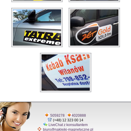
5059278
4020888
(+48) 12 323 00 14
LiveChat z konsultantem
biuro@naklejki-magnetyczne.pl