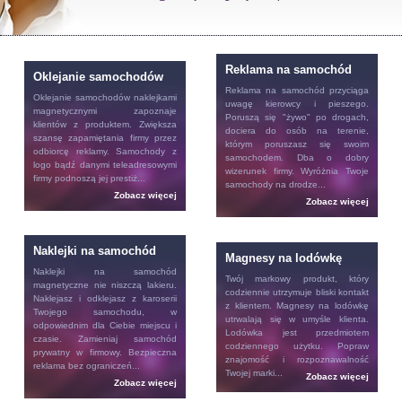
Reklama na samochód
Oklejanie samochodów
Reklama na samochód
przyciąga
Oklejanie samochodów
naklejkami
uwagę kierowcy i pieszego.
magnetycznymi zapoznaje
Poruszą się "żywo" po drogach,
klientów z produktem. Zwiększa
dociera do osób na terenie,
szansę zapamiętania firmy przez
którym poruszasz się swoim
odbiorcę reklamy. Samochody z
samochodem. Dba o dobry
logo bądź danymi teleadresowymi
wizerunek firmy. Wyróżnia Twoje
firmy podnoszą jej prestiż...
samochody na drodze...
Zobacz więcej
Zobacz więcej
Naklejki na samochód
Magnesy na lodówkę
Naklejki na samochód
Twój markowy produkt, który
magnetyczne nie niszczą lakieru.
codziennie utrzymuje bliski kontakt
Naklejasz i odklejasz z karoserii
z klientem.
Magnesy na lodówkę
Twojego samochodu, w
utrwalają się w umyśle klienta.
odpowiednim dla Ciebie miejscu i
Lodówka jest przedmiotem
czasie. Zamieniaj samochód
codziennego użytku. Popraw
prywatny w firmowy. Bezpieczna
znajomość i rozpoznawalność
reklama bez ograniczeń...
Twojej marki...
Zobacz więcej
Zobacz więcej