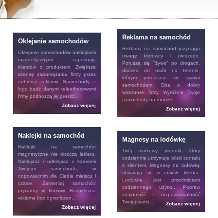
Reklama na samochód
Oklejanie samochodów
Reklama na samochód
przyciąga
Oklejanie samochodów
naklejkami
uwagę kierowcy i pieszego.
magnetycznymi zapoznaje
Poruszą się "żywo" po drogach,
klientów z produktem. Zwiększa
dociera do osób na terenie,
szansę zapamiętania firmy przez
którym poruszasz się swoim
odbiorcę reklamy. Samochody z
samochodem. Dba o dobry
logo bądź danymi teleadresowymi
wizerunek firmy. Wyróżnia Twoje
firmy podnoszą jej prestiż...
samochody na drodze...
Zobacz więcej
Zobacz więcej
Naklejki na samochód
Magnesy na lodówkę
Naklejki na samochód
Twój markowy produkt, który
magnetyczne nie niszczą lakieru.
codziennie utrzymuje bliski kontakt
Naklejasz i odklejasz z karoserii
z klientem.
Magnesy na lodówkę
Twojego samochodu, w
utrwalają się w umyśle klienta.
odpowiednim dla Ciebie miejscu i
Lodówka jest przedmiotem
czasie. Zamieniaj samochód
codziennego użytku. Popraw
prywatny w firmowy. Bezpieczna
znajomość i rozpoznawalność
reklama bez ograniczeń...
Twojej marki...
Zobacz więcej
Zobacz więcej