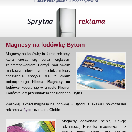
E-mail:
biuro@naklejki-magnetyczne.pl
Magnesy na lodówkę Bytom
Magnesy na lodówkę to forma reklamy,
która cieszy się coraz większym
zainteresowaniem. Pomyśl nad swoim
markowym, niewinnym produktem, który
codziennie spotyka się z okiem
potencjalnego Klienta.
Magnesy na
lodówkę
kodują się w umyśle Klienta.
Lodówka jest przedmiotem codziennego użytku.
Wysokiej jakości magnesy na lodówkę w
Bytom
. Ciekawa i nowoczesna
reklama w
Bytom
czeka na Ciebie.
Magnesy doskonale pełnią funkcję
reklamową. Naklejka magnetyczna z