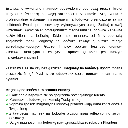
Estetycznie wykonane magnesy podświdomie podnoszą prestiż Twojej
firmy oraz świadczą o Twojej solidności i rzetelności. Skojarzenia z
profesjonalnie wykonanym magnesem na lodówkę przenoszone są na
solidność Twoich produktów czy wykonywanych usług. Zadbaj o swój
wizerunek i wyraź pełen profesjonalizm magnesami na lodówkę. Zapewne
każdy klient ma lodówkę. Takie małe magnesy od firmy poprawią
znajomość marki. Magnesy na lodówkę zawiązują bliższe relacje
sprzedający-kupujący. Gadżet firmowy poprawi lojalność klientów.
Ciekawa, atrakcyjna i estetyczna oprawa graficzna jest naszym
największym atutem!
Zastanawiałeś się czy bez gażdżetu
magnesy na lodówkę Bytom
można
prowadzić firmę? Myślimy że odpowiesz sobie poprawnie sam na to
pytanie!
Magnesy na lodówkę to produkt elitarny...
Codziennie napotyka się na spojrzenia potencjalnego Klienta
Magnesy na lodówkę prezentują Twoją markę
W prosty sposób magnesy na lodówkę przedstawiają dane kontaktowe z
Twoją firmą
Z łatwością magnesy na lodówkę przypominają odbiorcom o swoim
dostawcy
Dzięki magnesom na lodówkę nawiązujesz bliższe relacje z Klientem