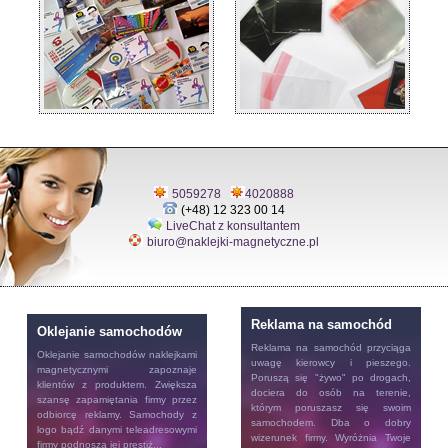
5059278
4020888
(+48) 12 323 00 14
LiveChat z konsultantem
biuro@naklejki-magnetyczne.pl
Reklama na samochód
Oklejanie samochodów
Reklama na samochód
przyciąga
Oklejanie samochodów
naklejkami
uwagę kierowcy i pieszego.
magnetycznymi zapoznaje
Poruszą się "żywo" po drogach,
klientów z produktem. Zwiększa
dociera do osób na terenie,
szansę zapamiętania firmy przez
którym poruszasz się swoim
odbiorcę reklamy. Samochody z
samochodem. Dba o dobry
logo bądź danymi teleadresowymi
wizerunek firmy. Wyróżnia Twoje
firmy podnoszą jej prestiż...