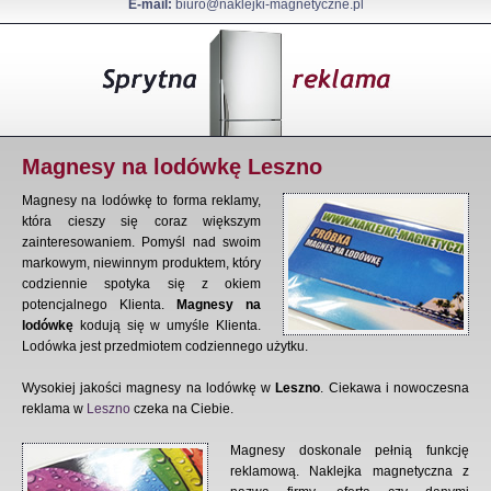
E-mail:
biuro@naklejki-magnetyczne.pl
Magnesy na lodówkę Leszno
Magnesy na lodówkę to forma reklamy,
która cieszy się coraz większym
zainteresowaniem. Pomyśl nad swoim
markowym, niewinnym produktem, który
codziennie spotyka się z okiem
potencjalnego Klienta.
Magnesy na
lodówkę
kodują się w umyśle Klienta.
Lodówka jest przedmiotem codziennego użytku.
Wysokiej jakości magnesy na lodówkę w
Leszno
. Ciekawa i nowoczesna
reklama w
Leszno
czeka na Ciebie.
Magnesy doskonale pełnią funkcję
reklamową. Naklejka magnetyczna z