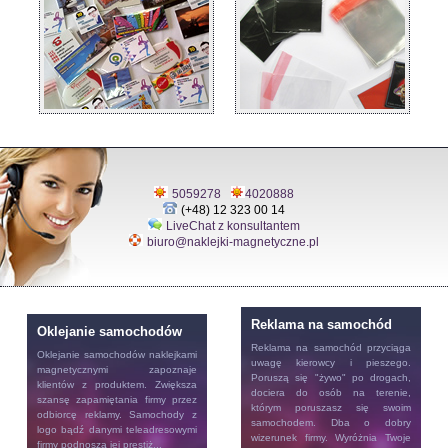
5059278
4020888
(+48) 12 323 00 14
LiveChat z konsultantem
biuro@naklejki-magnetyczne.pl
Reklama na samochód
Oklejanie samochodów
Reklama na samochód
przyciąga
Oklejanie samochodów
naklejkami
uwagę kierowcy i pieszego.
magnetycznymi zapoznaje
Poruszą się "żywo" po drogach,
klientów z produktem. Zwiększa
dociera do osób na terenie,
szansę zapamiętania firmy przez
którym poruszasz się swoim
odbiorcę reklamy. Samochody z
samochodem. Dba o dobry
logo bądź danymi teleadresowymi
wizerunek firmy. Wyróżnia Twoje
firmy podnoszą jej prestiż...