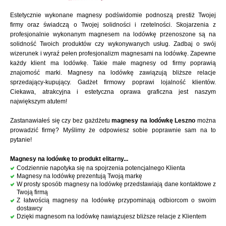
Estetycznie wykonane magnesy podświdomie podnoszą prestiż Twojej
firmy oraz świadczą o Twojej solidności i rzetelności. Skojarzenia z
profesjonalnie wykonanym magnesem na lodówkę przenoszone są na
solidność Twoich produktów czy wykonywanych usług. Zadbaj o swój
wizerunek i wyraź pełen profesjonalizm magnesami na lodówkę. Zapewne
każdy klient ma lodówkę. Takie małe magnesy od firmy poprawią
znajomość marki. Magnesy na lodówkę zawiązują bliższe relacje
sprzedający-kupujący. Gadżet firmowy poprawi lojalność klientów.
Ciekawa, atrakcyjna i estetyczna oprawa graficzna jest naszym
największym atutem!
Zastanawiałeś się czy bez gażdżetu
magnesy na lodówkę Leszno
można
prowadzić firmę? Myślimy że odpowiesz sobie poprawnie sam na to
pytanie!
Magnesy na lodówkę to produkt elitarny...
Codziennie napotyka się na spojrzenia potencjalnego Klienta
Magnesy na lodówkę prezentują Twoją markę
W prosty sposób magnesy na lodówkę przedstawiają dane kontaktowe z
Twoją firmą
Z łatwością magnesy na lodówkę przypominają odbiorcom o swoim
dostawcy
Dzięki magnesom na lodówkę nawiązujesz bliższe relacje z Klientem