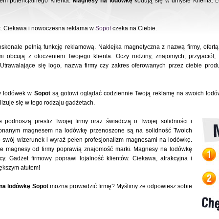
iem potencjalnego Klienta.
Magnesy na lodówkę
kodują się w umyśle Klienta. 
t
. Ciekawa i nowoczesna reklama w
Sopot
czeka na Ciebie.
konale pełnią funkcję reklamową. Naklejka magnetyczna z nazwą firmy, ofert
mi obcują z otoczeniem Twojego klienta. Oczy rodziny, znajomych, przyjació
Utrawalające się logo, nazwa firmy czy zakres oferowanych przez ciebie prod
y lodówek w
Sopot
są gotowi oglądać codziennie Twoją reklamę na swoich lod
lizuje się w tego rodzaju gadżetach.
podnoszą prestiż Twojej firmy oraz świadczą o Twojej solidności i
 wykonanym magnesem na lodówkę przenoszone są na solidność Twoich
 swój wizerunek i wyraź pełen profesjonalizm magnesami na lodówkę.
łe magnesy od firmy poprawią znajomość marki. Magnesy na lodówkę
cy. Gadżet firmowy poprawi lojalność klientów. Ciekawa, atrakcyjna i
iększym atutem!
na lodówkę Sopot
można prowadzić firmę? Myślimy że odpowiesz sobie