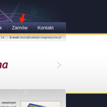
k
Zamów
Kontakt
0 14
|
E-mail:
biuro@naklejki-magnetyczne.pl
, niewinnym