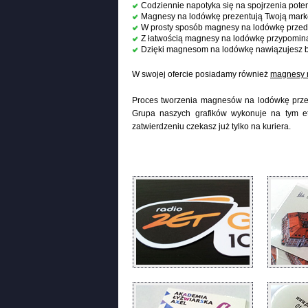
Codziennie napotyka się na spojrzenia pote
Magnesy na lodówkę prezentują Twoją mark
W prosty sposób magnesy na lodówkę przeds
Z łatwością magnesy na lodówkę przypomin
Dzięki magnesom na lodówkę nawiązujesz bli
W swojej ofercie posiadamy również
magnesy 
Proces tworzenia magnesów na lodówkę przebi
Grupa naszych grafików wykonuje na tym eta
zatwierdzeniu czekasz już tylko na kuriera.