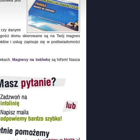
Lodówka jest
ą czy danymi
ł, gości domu skierowane są na Twój magnes
uktów i usług zapisuje się w podświadomości
ówkach.
Magnesy na lodówkę
są hit'em! Nasza