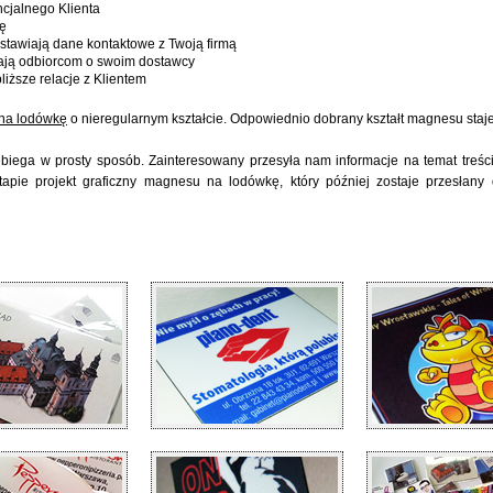
ncjalnego Klienta
ę
tawiają dane kontaktowe z Twoją firmą
ają odbiorcom o swoim dostawcy
ższe relacje z Klientem
na lodówkę
o nieregularnym kształcie. Odpowiednio dobrany kształt magnesu staj
ega w prosty sposób. Zainteresowany przesyła nam informacje na temat treści
pie projekt graficzny magnesu na lodówkę, który później zostaje przesłany