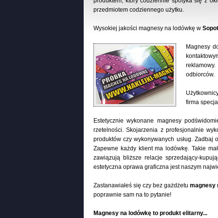
produktem, który codziennie spotyka się z ok
przedmiotem codziennego użytku.
Wysokiej jakości magnesy na lodówkę w
Sopo
Magnesy dos
kontaktowy
reklamowy. 
odbiorców.
Użytkownic
firma specja
Estetycznie wykonane magnesy podświdomie 
rzetelności. Skojarzenia z profesjonalnie
produktów czy wykonywanych usług. Zadbaj o
Zapewne każdy klient ma lodówkę. Takie ma
zawiązują bliższe relacje sprzedający-kupują
estetyczna oprawa graficzna jest naszym najw
Zastanawiałeś się czy bez gażdżetu
magnesy 
poprawnie sam na to pytanie!
Magnesy na lodówkę to produkt elitarny...