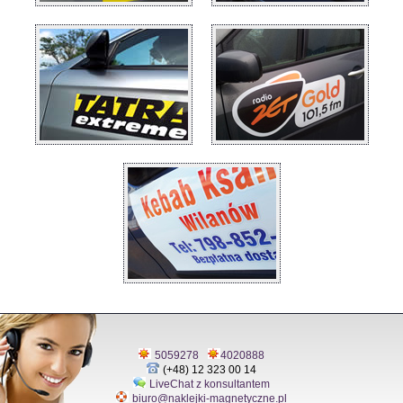
5059278
4020888
(+48) 12 323 00 14
LiveChat z konsultantem
biuro@naklejki-magnetyczne.pl