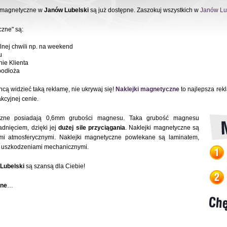
i magnetyczne w
Janów Lubelski
są już dostępne. Zaszokuj wszystkich w
Janów Lu
czne" są:
nej chwili np. na weekend
u
nie Klienta
odłoża
cą widzieć taką reklamę, nie ukrywaj się!
Naklejki magnetyczne
to najlepsza rek
kcyjnej cenie.
czne posiadają 0,6mm grubości magnesu. Taka grubość magnesu
dnięciem, dzięki jej
dużej sile przyciągania
. Naklejki magnetyczne są
i atmosferycznymi. Naklejki magnetyczne powlekane są laminatem,
z uszkodzeniami mechanicznymi.
Lubelski
są szansą dla Ciebie!
zne
…