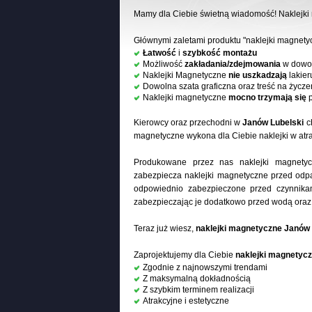
Mamy dla Ciebie świetną wiadomość! Naklejk
Głównymi zaletami produktu "naklejki magnety
Łatwość
i
szybkość montażu
Możliwość
zakładania/zdejmowania
w dowol
Naklejki Magnetyczne
nie uszkadzają
lakier
Dowolna szata graficzna oraz treść na życze
Naklejki magnetyczne
mocno trzymają się
p
Kierowcy oraz przechodni w
Janów Lubelski
ch
magnetyczne wykona dla Ciebie naklejki w atra
Produkowane przez nas naklejki magnety
zabezpiecza naklejki magnetyczne przed odpa
odpowiednio zabezpieczone przed czynnikam
zabezpieczając je dodatkowo przed wodą ora
Teraz już wiesz,
naklejki magnetyczne Janów 
Zaprojektujemy dla Ciebie
naklejki magnetyc
Zgodnie z najnowszymi trendami
Z maksymalną dokładnością
Z szybkim terminem realizacji
Atrakcyjne i estetyczne