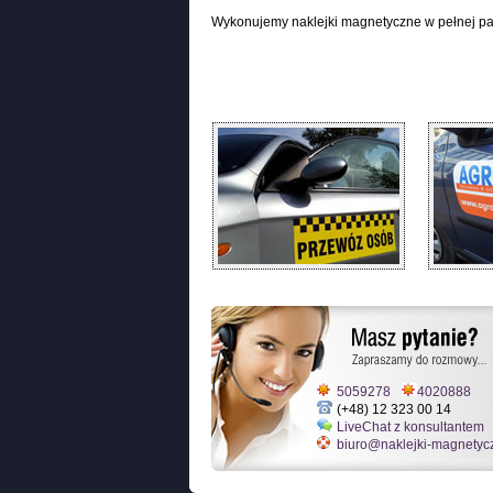
Wykonujemy naklejki magnetyczne w pełnej pa
5059278
4020888
(+48) 12 323 00 14
LiveChat z konsultantem
biuro@naklejki-magnetyc