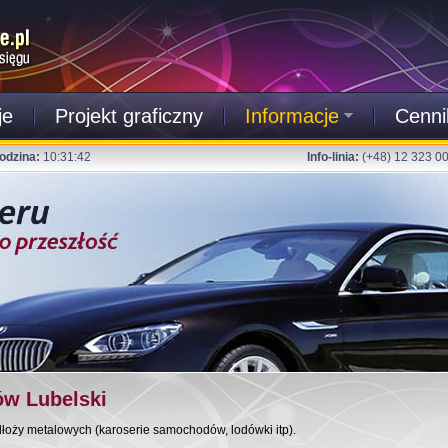
je
Projekt graficzny
Informacje
Cenni
odzina:
10:31:43
Info-linia:
(+48) 12 323 0
ów Lubelski
dłoży metalowych (karoserie samochodów, lodówki itp).