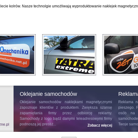
lecie kolrów. Nasze technolgie umożliwają wyproduktowanie naklejek magnetycz
Oklejanie samochodów
Reklam
Oklejanie samochodów
naklejkami magnetycznymi
Reklama n
zapoznaje klientów z produktem. Zwiększa szansę
pieszego. 
zapamiętania firmy przez odbiorcę reklamy.
osób na t
Samochody z logo bądź danymi teleadresowymi firmy
samochodem
podnoszą jej prestiż...
Twoje samo
zne.pl
Zobacz więcej