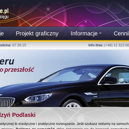
je
Projekt graficzny
Informacje
Cenni
odzina:
07:26:16
Info-linia:
(+48) 12 323 0
zyń Podlaski
ycznej to elastyczne i praktyczne rozwiązanie. Jeśli szukasz reklamy na samochó