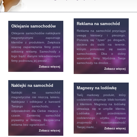
Reklama na samochód
Oklejanie samochodów
Reklama na samochód
przyciąga
Oklejanie samochodów
naklejkami
uwagę kierowcy i pieszego.
magnetycznymi zapoznaje
Poruszą się "żywo" po drogach,
klientów z produktem. Zwiększa
dociera do osób na terenie,
szansę zapamiętania firmy przez
którym poruszasz się swoim
odbiorcę reklamy. Samochody z
samochodem. Dba o dobry
logo bądź danymi teleadresowymi
wizerunek firmy. Wyróżnia Twoje
firmy podnoszą jej prestiż...
samochody na drodze...
Zobacz więcej
Zobacz więcej
Naklejki na samochód
Magnesy na lodówkę
Naklejki na samochód
Twój markowy produkt, który
magnetyczne nie niszczą lakieru.
codziennie utrzymuje bliski kontakt
Naklejasz i odklejasz z karoserii
z klientem.
Magnesy na lodówkę
Twojego samochodu, w
utrwalają się w umyśle klienta.
odpowiednim dla Ciebie miejscu i
Lodówka jest przedmiotem
czasie. Zamieniaj samochód
codziennego użytku. Popraw
prywatny w firmowy. Bezpieczna
znajomość i rozpoznawalność
reklama bez ograniczeń...
Twojej marki...
Zobacz więcej
Zobacz więcej