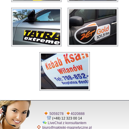
5059278
4020888
(+48) 12 323 00 14
LiveChat z konsultantem
biuro@naklejki-magnetyczne.pl