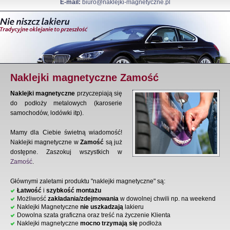
E-mail:
biuro@naklejki-magnetyczne.pl
Naklejki magnetyczne Zamość
Naklejki magnetyczne
przyczepiają się
do podłoży metalowych (karoserie
samochodów, lodówki itp).
Mamy dla Ciebie świetną wiadomość!
Naklejki magnetyczne w
Zamość
są już
dostępne. Zaszokuj wszystkich w
Zamość
.
Głównymi zaletami produktu "naklejki magnetyczne" są:
Łatwość
i
szybkość montażu
Możliwość
zakładania/zdejmowania
w dowolnej chwili np. na weekend
Naklejki Magnetyczne
nie uszkadzają
lakieru
Dowolna szata graficzna oraz treść na życzenie Klienta
Naklejki magnetyczne
mocno trzymają się
podłoża