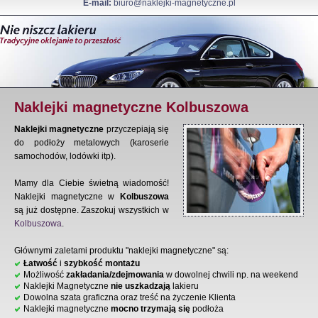
E-mail:
biuro@naklejki-magnetyczne.pl
Naklejki magnetyczne Kolbuszowa
Naklejki magnetyczne
przyczepiają się
do podłoży metalowych (karoserie
samochodów, lodówki itp).
Mamy dla Ciebie świetną wiadomość!
Naklejki magnetyczne w
Kolbuszowa
są już dostępne. Zaszokuj wszystkich w
Kolbuszowa
.
Głównymi zaletami produktu "naklejki magnetyczne" są:
Łatwość
i
szybkość montażu
Możliwość
zakładania/zdejmowania
w dowolnej chwili np. na weekend
Naklejki Magnetyczne
nie uszkadzają
lakieru
Dowolna szata graficzna oraz treść na życzenie Klienta
Naklejki magnetyczne
mocno trzymają się
podłoża