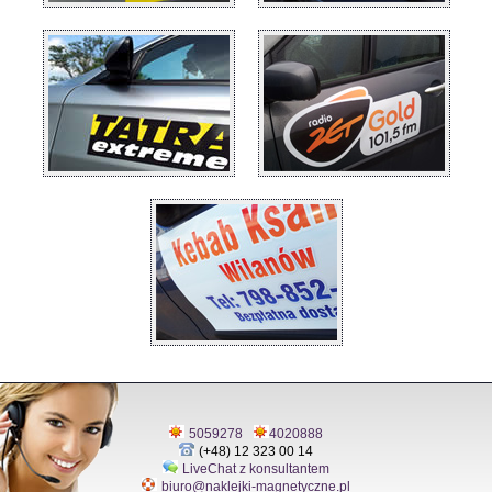
5059278
4020888
(+48) 12 323 00 14
LiveChat z konsultantem
biuro@naklejki-magnetyczne.pl