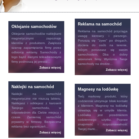
Reklama na samochód
Oklejanie samochodów
Reklama na samochód
przyciąga
Oklejanie samochodów
naklejkami
uwagę kierowcy i pieszego.
magnetycznymi zapoznaje
Poruszą się "żywo" po drogach,
klientów z produktem. Zwiększa
dociera do osób na terenie,
szansę zapamiętania firmy przez
którym poruszasz się swoim
odbiorcę reklamy. Samochody z
samochodem. Dba o dobry
logo bądź danymi teleadresowymi
wizerunek firmy. Wyróżnia Twoje
firmy podnoszą jej prestiż...
samochody na drodze...
Zobacz więcej
Zobacz więcej
Naklejki na samochód
Magnesy na lodówkę
Naklejki na samochód
Twój markowy produkt, który
magnetyczne nie niszczą lakieru.
codziennie utrzymuje bliski kontakt
Naklejasz i odklejasz z karoserii
z klientem.
Magnesy na lodówkę
Twojego samochodu, w
utrwalają się w umyśle klienta.
odpowiednim dla Ciebie miejscu i
Lodówka jest przedmiotem
czasie. Zamieniaj samochód
codziennego użytku. Popraw
prywatny w firmowy. Bezpieczna
znajomość i rozpoznawalność
reklama bez ograniczeń...
Twojej marki...
Zobacz więcej
Zobacz więcej